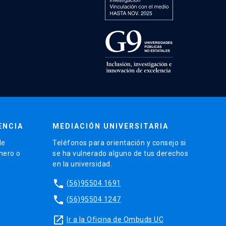
ENCIA
MEDIACIÓN UNIVERSITARIA
de
Teléfonos para orientación y consejo si
énero o
se ha vulnerado alguno de tus derechos
en la universidad.
phone
(56)95504 1691
phone
(56)95504 1247
launch
Ir a la Oficina de Ombuds UC