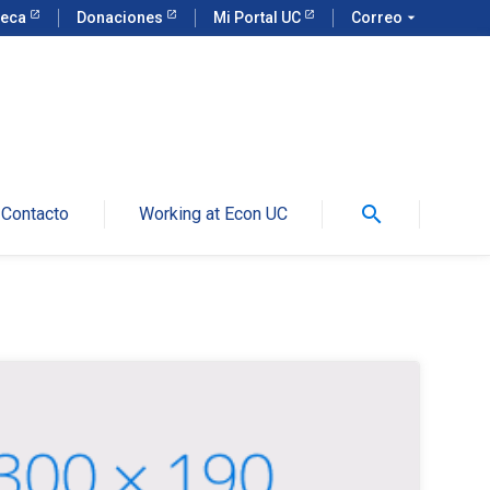
teca
Donaciones
Mi Portal UC
Correo
arrow_drop_down
search
Contacto
Working at Econ UC