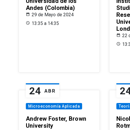
Universidad de los
Insti
Andes (Colombia)
Stud
Rese
29 de Mayo de 2024
Univ
13:35 a 14:35
Lond
22 
13:
24
2
ABR
Microeconomía Aplicada
Teor
Andrew Foster, Brown
Nico
University
Rotm