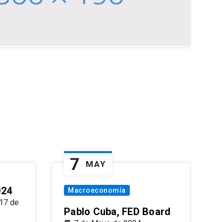
7
MAY
024
Macroeconomía
17 de
Pablo Cuba, FED Board