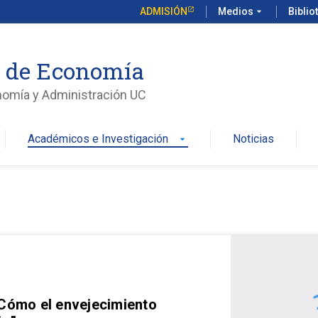
ADMISIÓN
Medios
arrow_drop_down
Biblio
o de Economía
nomía y Administración UC
Académicos e Investigación
Noticias
arrow_drop_down
 Cómo el envejecimiento