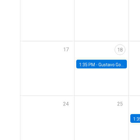
17
18
1:35 PM -
Gustavo González, Banco Central de Chile
24
25
1:3