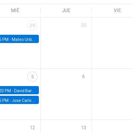
MIÉ
JUE
VIE
30
29
5 PM -
Mateo Uribe-Castro, Universidad de los Andes (Colombia)
6
5
20 PM -
David Bardey, Universidad de los Andes - CEDE
5 PM -
Jose Carlo Bermudez, UC (ME) & World Bank
12
13