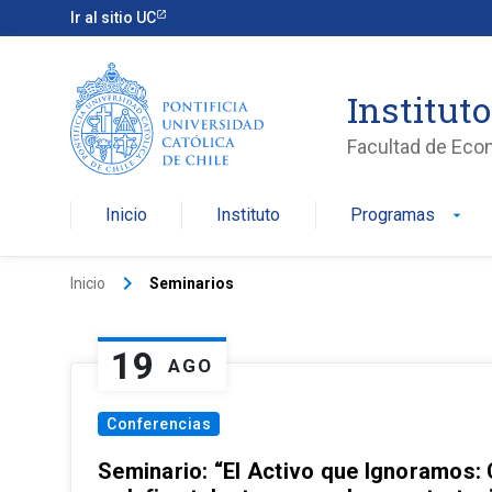
Ir al sitio UC
Institut
Facultad de Eco
Inicio
Instituto
Programas
arrow_drop_down
keyboard_arrow_right
Inicio
Seminarios
19
AGO
Conferencias
Seminario: “El Activo que Ignoramos: