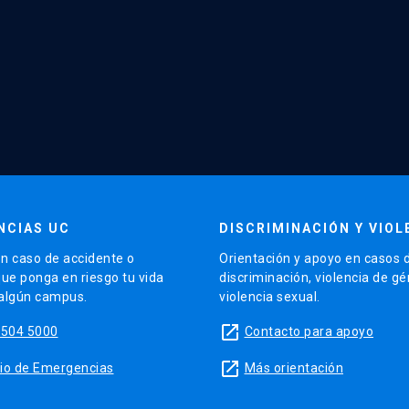
NCIAS UC
DISCRIMINACIÓN Y VIOL
n caso de accidente o
Orientación y apoyo en casos 
que ponga en riesgo tu vida
discriminación, violencia de g
 algún campus.
violencia sexual.
launch
5504 5000
Contacto para apoyo
launch
sitio de Emergencias
Más orientación