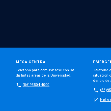
MESA CENTRAL
EMERGE
Teléfono para comunicarse con las
Teléfono e
distintas áreas de la Universidad.
situación 
dentro de
phone
(56)95504 4000
phone
(56)9
launch
Ir al 