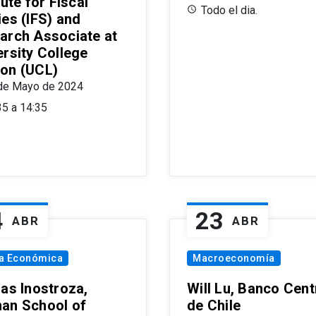
tute for Fiscal
Todo el dia.
ies (IFS) and
arch Associate at
ersity College
on (UCL)
de Mayo de 2024
35 a 14:35
4
23
ABR
ABR
ía Económica
Macroeconomía
las Inostroza,
Will Lu, Banco Cent
an School of
de Chile