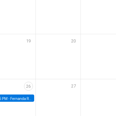
19
20
27
26
5 PM -
Fernanda Rojas Ampuero, University of Wisconsin-Madison