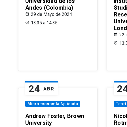
Universidad de los
Insti
Andes (Colombia)
Stud
Rese
29 de Mayo de 2024
Univ
13:35 a 14:35
Lond
22 
13:
24
2
ABR
Microeconomía Aplicada
Teor
Andrew Foster, Brown
Nico
University
Rotm