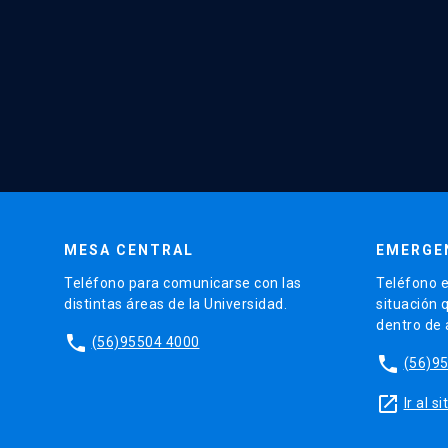
MESA CENTRAL
EMERGE
Teléfono para comunicarse con las
Teléfono e
distintas áreas de la Universidad.
situación 
dentro de
phone
(56)95504 4000
phone
(56)9
launch
Ir al 