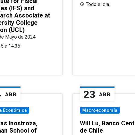
tute for Fiscal
Todo el dia.
ies (IFS) and
arch Associate at
ersity College
on (UCL)
de Mayo de 2024
35 a 14:35
4
23
ABR
ABR
ía Económica
Macroeconomía
las Inostroza,
Will Lu, Banco Cent
an School of
de Chile