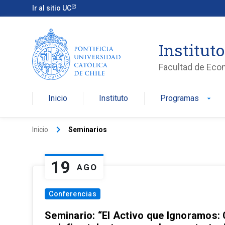
Ir al sitio UC
Institut
Facultad de Eco
Inicio
Instituto
Programas
arrow_drop_down
keyboard_arrow_right
Inicio
Seminarios
19
AGO
Conferencias
Seminario: “El Activo que Ignoramos: