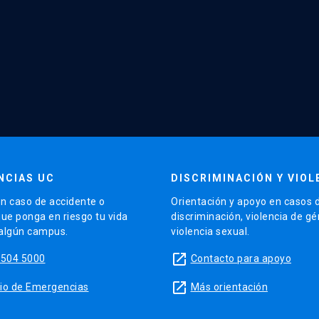
NCIAS UC
DISCRIMINACIÓN Y VIOL
n caso de accidente o
Orientación y apoyo en casos 
que ponga en riesgo tu vida
discriminación, violencia de g
 algún campus.
violencia sexual.
launch
5504 5000
Contacto para apoyo
launch
sitio de Emergencias
Más orientación