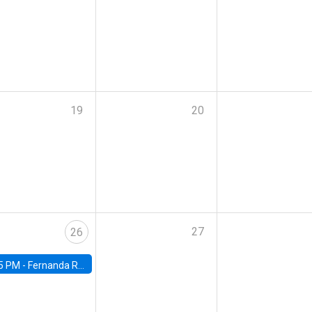
19
20
27
26
5 PM -
Fernanda Rojas Ampuero, University of Wisconsin-Madison