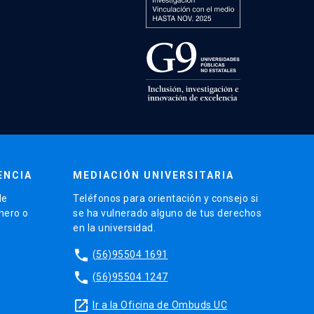
ENCIA
MEDIACIÓN UNIVERSITARIA
de
Teléfonos para orientación y consejo si
énero o
se ha vulnerado alguno de tus derechos
en la universidad.
phone
(56)95504 1691
phone
(56)95504 1247
launch
Ir a la Oficina de Ombuds UC