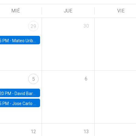
MIÉ
JUE
VIE
30
29
5 PM -
Mateo Uribe-Castro, Universidad de los Andes (Colombia)
6
5
20 PM -
David Bardey, Universidad de los Andes - CEDE
5 PM -
Jose Carlo Bermudez, UC (ME) & World Bank
12
13