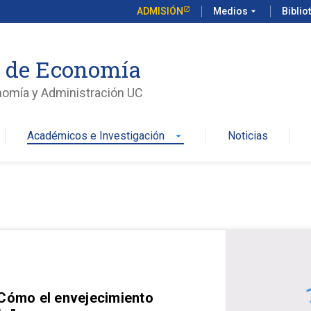
ADMISIÓN
Medios
arrow_drop_down
Biblio
o de Economía
nomía y Administración UC
Académicos e Investigación
Noticias
arrow_drop_down
 Cómo el envejecimiento