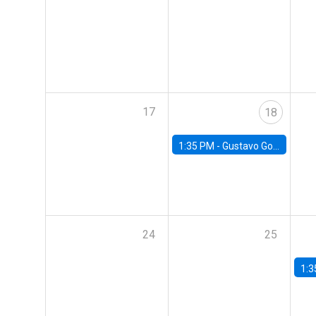
17
18
1:35 PM -
Gustavo González, Banco Central de Chile
24
25
1:3