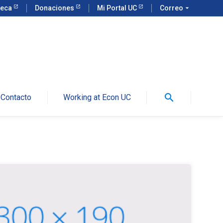
teca
Donaciones
Mi Portal UC
Correo
arrow_drop_down
search
Contacto
Working at Econ UC