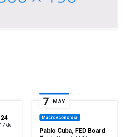
7
MAY
024
Macroeconomía
17 de
Pablo Cuba, FED Board