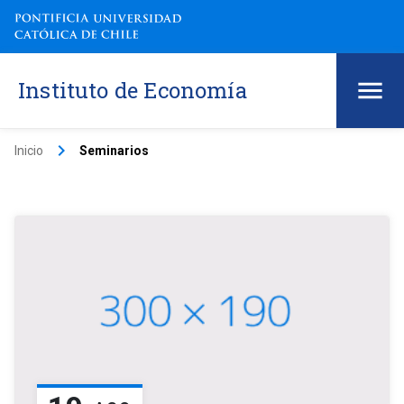
Instituto de Economía
keyboard_arrow_right
Inicio
Seminarios