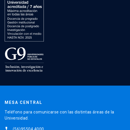
MESA CENTRAL
Teléfono para comunicarse con las distintas áreas de la
Universidad.
phone
(56)95504 4000