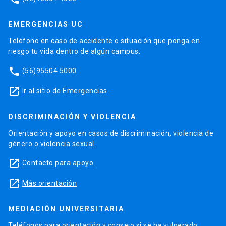
EMERGENCIAS UC
Teléfono en caso de accidente o situación que ponga en
riesgo tu vida dentro de algún campus.
phone
(56)95504 5000
launch
Ir al sitio de Emergencias
DISCRIMINACIÓN Y VIOLENCIA
Orientación y apoyo en casos de discriminación, violencia de
género o violencia sexual.
launch
Contacto para apoyo
launch
Más orientación
MEDIACIÓN UNIVERSITARIA
Teléfonos para orientación y consejo si se ha vulnerado