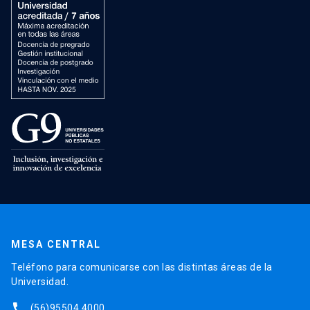
MESA CENTRAL
Teléfono para comunicarse con las distintas áreas de la
Universidad.
phone
(56)95504 4000