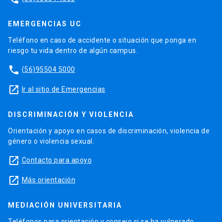
EMERGENCIAS UC
Teléfono en caso de accidente o situación que ponga en
riesgo tu vida dentro de algún campus.
phone
(56)95504 5000
launch
Ir al sitio de Emergencias
DISCRIMINACIÓN Y VIOLENCIA
Orientación y apoyo en casos de discriminación, violencia de
género o violencia sexual.
launch
Contacto para apoyo
launch
Más orientación
MEDIACIÓN UNIVERSITARIA
Teléfonos para orientación y consejo si se ha vulnerado