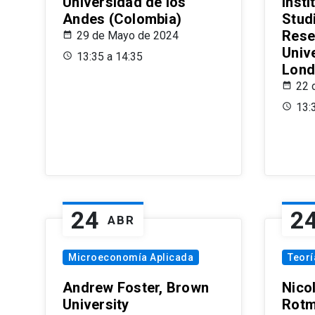
Universidad de los
Insti
Andes (Colombia)
Stud
Rese
29 de Mayo de 2024
Univ
13:35 a 14:35
Lond
22 
13:
24
2
ABR
Microeconomía Aplicada
Teor
Andrew Foster, Brown
Nico
University
Rotm