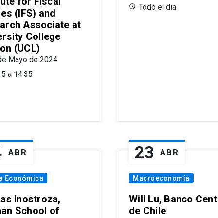
tute for Fiscal
Todo el dia.
ies (IFS) and
arch Associate at
ersity College
on (UCL)
de Mayo de 2024
35 a 14:35
4
23
ABR
ABR
ía Económica
Macroeconomía
las Inostroza,
Will Lu, Banco Cent
an School of
de Chile