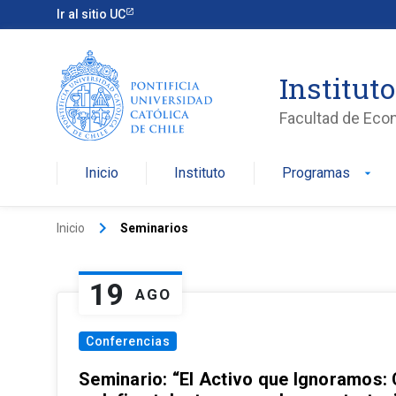
Ir al sitio UC
Institut
Facultad de Eco
Inicio
Instituto
Programas
arrow_drop_down
keyboard_arrow_right
Inicio
Seminarios
19
AGO
Conferencias
Seminario: “El Activo que Ignoramos: