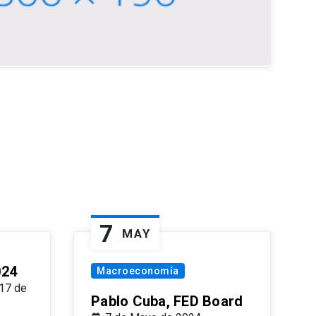
7
MAY
024
Macroeconomía
17 de
Pablo Cuba, FED Board