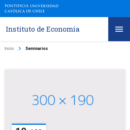
Instituto de Economía
keyboard_arrow_right
Inicio
Seminarios