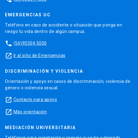
EMERGENCIAS UC
Teléfono en caso de accidente o situación que ponga en
riesgo tu vida dentro de algún campus.
phone
(56)95504 5000
launch
Ir al sitio de Emergencias
DISCRIMINACIÓN Y VIOLENCIA
Orientación y apoyo en casos de discriminación, violencia de
género o violencia sexual.
launch
Contacto para apoyo
launch
Más orientación
MEDIACIÓN UNIVERSITARIA
Teléfonos para orientación y consejo si se ha vulnerado