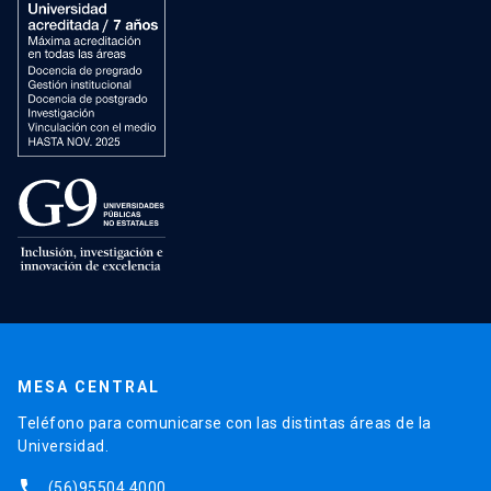
MESA CENTRAL
Teléfono para comunicarse con las distintas áreas de la
Universidad.
phone
(56)95504 4000