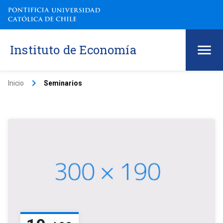
Instituto de Economía
keyboard_arrow_right
Inicio
Seminarios