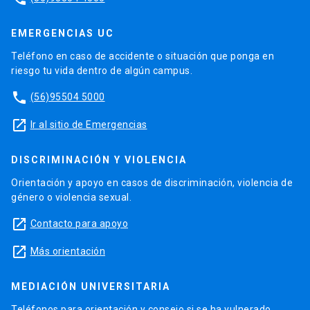
EMERGENCIAS UC
Teléfono en caso de accidente o situación que ponga en
riesgo tu vida dentro de algún campus.
phone
(56)95504 5000
launch
Ir al sitio de Emergencias
DISCRIMINACIÓN Y VIOLENCIA
Orientación y apoyo en casos de discriminación, violencia de
género o violencia sexual.
launch
Contacto para apoyo
launch
Más orientación
MEDIACIÓN UNIVERSITARIA
Teléfonos para orientación y consejo si se ha vulnerado