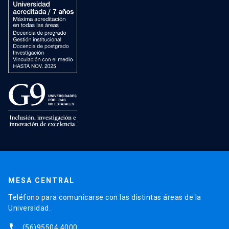
MESA CENTRAL
Teléfono para comunicarse con las distintas áreas de la
Universidad.
phone
(56)95504 4000