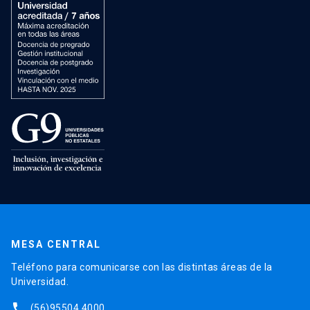
MESA CENTRAL
Teléfono para comunicarse con las distintas áreas de la
Universidad.
phone
(56)95504 4000