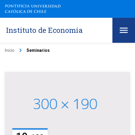
Instituto de Economía
keyboard_arrow_right
Inicio
Seminarios