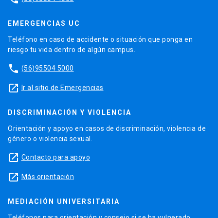
EMERGENCIAS UC
Teléfono en caso de accidente o situación que ponga en
riesgo tu vida dentro de algún campus.
phone
(56)95504 5000
launch
Ir al sitio de Emergencias
DISCRIMINACIÓN Y VIOLENCIA
Orientación y apoyo en casos de discriminación, violencia de
género o violencia sexual.
launch
Contacto para apoyo
launch
Más orientación
MEDIACIÓN UNIVERSITARIA
Teléfonos para orientación y consejo si se ha vulnerado