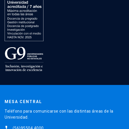
MESA CENTRAL
Teléfono para comunicarse con las distintas áreas de la
Universidad.
phone
(56)95504 4000