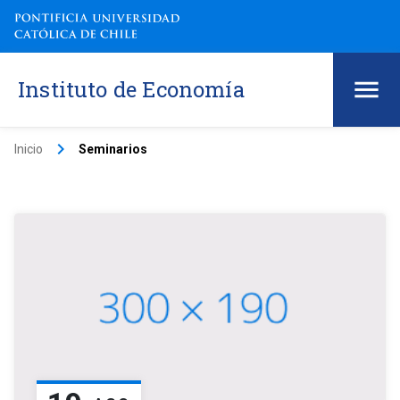
Instituto de Economía
keyboard_arrow_right
Inicio
Seminarios