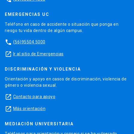
EMERGENCIAS UC
Teléfono en caso de accidente o situación que ponga en
riesgo tu vida dentro de algún campus.
phone
(56)95504 5000
launch
Ir al sitio de Emergencias
DISCRIMINACIÓN Y VIOLENCIA
Orientación y apoyo en casos de discriminación, violencia de
género o violencia sexual.
launch
Contacto para apoyo
launch
Más orientación
MEDIACIÓN UNIVERSITARIA
Teléfonos para orientación y consejo si se ha vulnerado