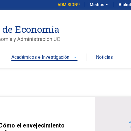
ADMISIÓN
Medios
arrow_drop_down
Biblio
o de Economía
nomía y Administración UC
Académicos e Investigación
Noticias
arrow_drop_down
 Cómo el envejecimiento