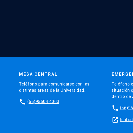
MESA CENTRAL
EMERGE
Teléfono para comunicarse con las
Teléfono e
distintas áreas de la Universidad.
situación 
dentro de
phone
(56)95504 4000
phone
(56)9
launch
Ir al 