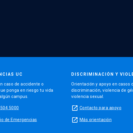
NCIAS UC
DISCRIMINACIÓN Y VIOL
n caso de accidente o
Orientación y apoyo en casos 
que ponga en riesgo tu vida
discriminación, violencia de g
 algún campus.
violencia sexual.
launch
5504 5000
Contacto para apoyo
launch
sitio de Emergencias
Más orientación