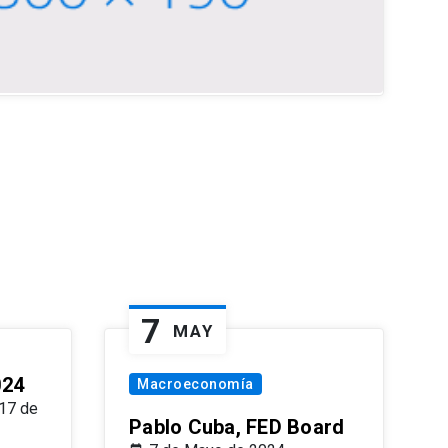
7
MAY
024
Macroeconomía
17 de
Pablo Cuba, FED Board