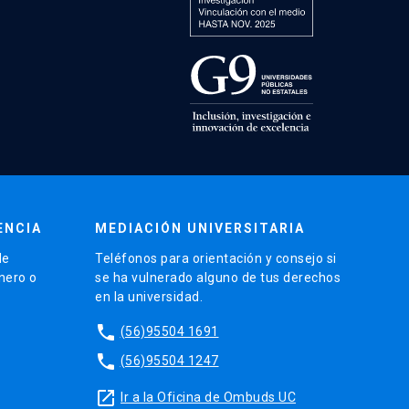
ENCIA
MEDIACIÓN UNIVERSITARIA
de
Teléfonos para orientación y consejo si
énero o
se ha vulnerado alguno de tus derechos
en la universidad.
phone
(56)95504 1691
phone
(56)95504 1247
launch
Ir a la Oficina de Ombuds UC