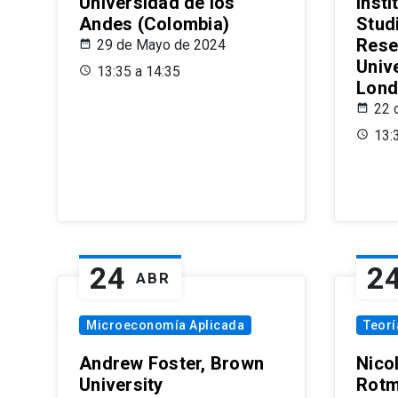
Universidad de los
Insti
Andes (Colombia)
Stud
Rese
29 de Mayo de 2024
Univ
13:35 a 14:35
Lond
22 
13:
24
2
ABR
Microeconomía Aplicada
Teor
Andrew Foster, Brown
Nico
University
Rotm