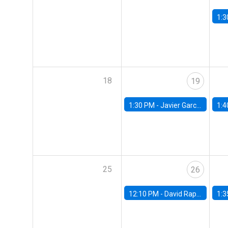
1:3
18
19
1:30 PM -
Javier Garcia Cicco, Universidad de San Andres
1:4
25
26
12:10 PM -
David Rappoport, FED Board
1:3