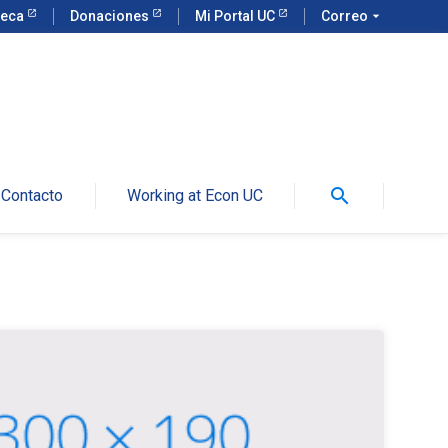
teca
Donaciones
Mi Portal UC
Correo
arrow_drop_down
search
Contacto
Working at Econ UC