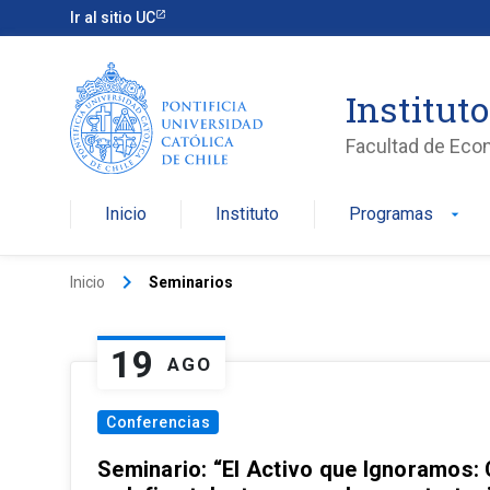
Ir al sitio UC
Institut
Facultad de Eco
Inicio
Instituto
Programas
arrow_drop_down
keyboard_arrow_right
Inicio
Seminarios
19
AGO
Conferencias
Seminario: “El Activo que Ignoramos: