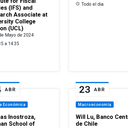
tute for Fiscal
Todo el dia.
ies (IFS) and
arch Associate at
ersity College
on (UCL)
de Mayo de 2024
35 a 14:35
4
23
ABR
ABR
ía Económica
Macroeconomía
las Inostroza,
Will Lu, Banco Cent
an School of
de Chile