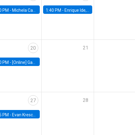
0 PM -
Michela Carlana, Harvard Kennedy School
1:40 PM -
Enrique Ide, IESE
21
20
0 PM -
[Online] Gabriel Englander, World Bank
28
27
5 PM -
Evan Kresch, Oberlin College