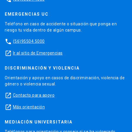
EMERGENCIAS UC
Teléfono en caso de accidente o situación que ponga en
riesgo tu vida dentro de algún campus.
phone
(56)95504 5000
launch
Ir al sitio de Emergencias
DISCRIMINACIÓN Y VIOLENCIA
Orientación y apoyo en casos de discriminación, violencia de
género o violencia sexual.
launch
Contacto para apoyo
launch
Más orientación
MEDIACIÓN UNIVERSITARIA
Teléfonos para orientación y consejo si se ha vulnerado