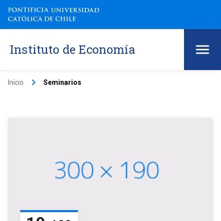
Instituto de Economía
keyboard_arrow_right
Inicio
Seminarios