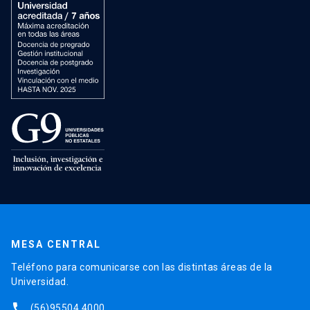
MESA CENTRAL
Teléfono para comunicarse con las distintas áreas de la
Universidad.
phone
(56)95504 4000