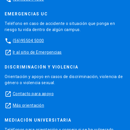
EMERGENCIAS UC
Teléfono en caso de accidente o situación que ponga en
riesgo tu vida dentro de algún campus.
phone
(56)95504 5000
launch
Ir al sitio de Emergencias
DISCRIMINACIÓN Y VIOLENCIA
Orientación y apoyo en casos de discriminación, violencia de
género o violencia sexual.
launch
Contacto para apoyo
launch
Más orientación
MEDIACIÓN UNIVERSITARIA
Teléfonos para orientación y consejo si se ha vulnerado