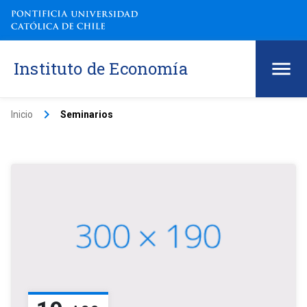
Instituto de Economía
keyboard_arrow_right
Inicio
Seminarios