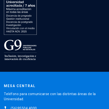
MESA CENTRAL
Teléfono para comunicarse con las distintas áreas de la
Universidad.
phone
(56)95504 4000