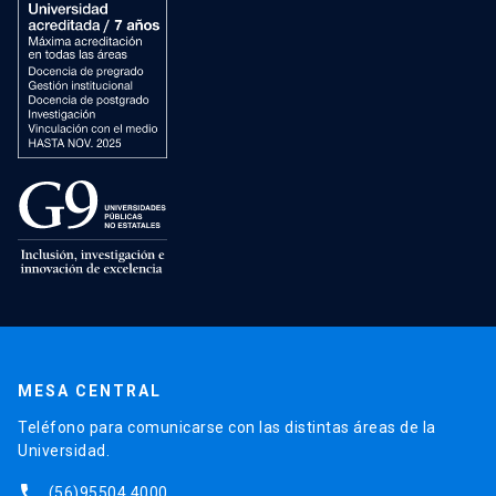
MESA CENTRAL
Teléfono para comunicarse con las distintas áreas de la
Universidad.
phone
(56)95504 4000