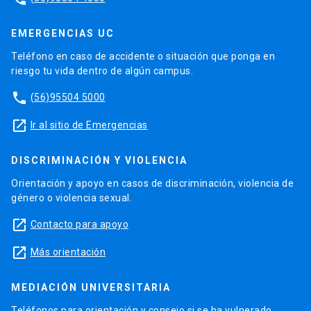
EMERGENCIAS UC
Teléfono en caso de accidente o situación que ponga en
riesgo tu vida dentro de algún campus.
phone
(56)95504 5000
launch
Ir al sitio de Emergencias
DISCRIMINACIÓN Y VIOLENCIA
Orientación y apoyo en casos de discriminación, violencia de
género o violencia sexual.
launch
Contacto para apoyo
launch
Más orientación
MEDIACIÓN UNIVERSITARIA
Teléfonos para orientación y consejo si se ha vulnerado