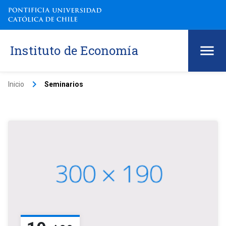
Instituto de Economía
keyboard_arrow_right
Inicio
Seminarios