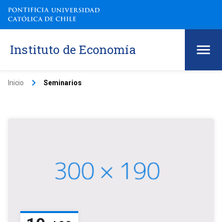
Instituto de Economía
keyboard_arrow_right
Inicio
Seminarios