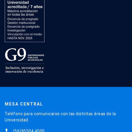
MESA CENTRAL
Teléfono para comunicarse con las distintas áreas de la
Universidad.
phone
(56)95504 4000