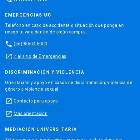
EMERGENCIAS UC
Teléfono en caso de accidente o situación que ponga en
riesgo tu vida dentro de algún campus.
phone
(56)95504 5000
launch
Ir al sitio de Emergencias
DISCRIMINACIÓN Y VIOLENCIA
Orientación y apoyo en casos de discriminación, violencia de
género o violencia sexual.
launch
Contacto para apoyo
launch
Más orientación
MEDIACIÓN UNIVERSITARIA
Teléfonos para orientación y consejo si se ha vulnerado