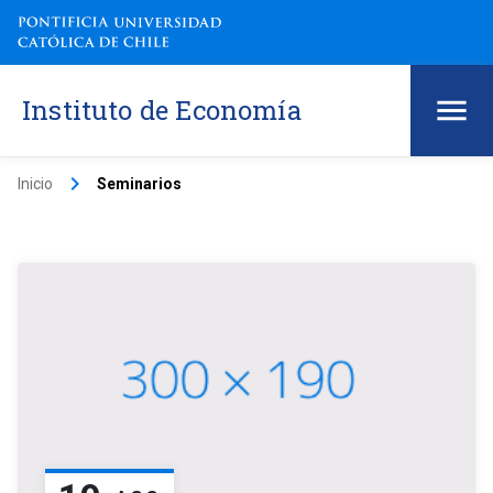
Instituto de Economía
keyboard_arrow_right
Inicio
Seminarios