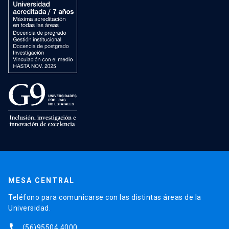
MESA CENTRAL
Teléfono para comunicarse con las distintas áreas de la
Universidad.
phone
(56)95504 4000