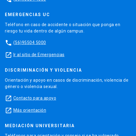
EMERGENCIAS UC
Teléfono en caso de accidente o situación que ponga en
riesgo tu vida dentro de algún campus.
phone
(56)95504 5000
launch
Ir al sitio de Emergencias
DISCRIMINACIÓN Y VIOLENCIA
Orientación y apoyo en casos de discriminación, violencia de
género o violencia sexual.
launch
Contacto para apoyo
launch
Más orientación
MEDIACIÓN UNIVERSITARIA
Teléfonos para orientación y consejo si se ha vulnerado