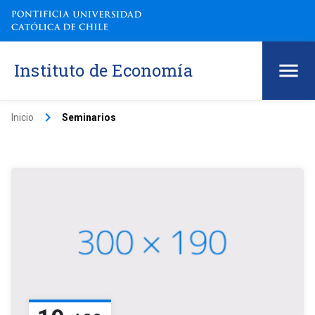
Instituto de Economía
keyboard_arrow_right
Inicio
Seminarios