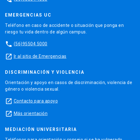
EMERGENCIAS UC
Teléfono en caso de accidente o situación que ponga en
riesgo tu vida dentro de algún campus.
phone
(56)95504 5000
launch
Ir al sitio de Emergencias
DISCRIMINACIÓN Y VIOLENCIA
Orientación y apoyo en casos de discriminación, violencia de
género o violencia sexual.
launch
Contacto para apoyo
launch
Más orientación
MEDIACIÓN UNIVERSITARIA
Teléfonos para orientación y consejo si se ha vulnerado