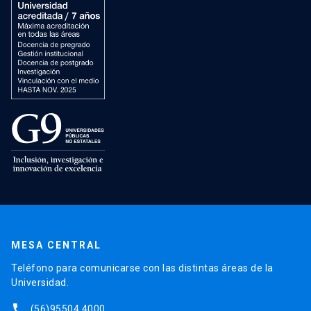
MESA CENTRAL
Teléfono para comunicarse con las distintas áreas de la
Universidad.
phone
(56)95504 4000