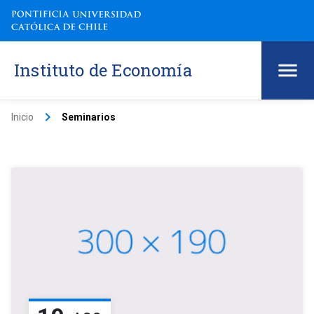
Instituto de Economía
keyboard_arrow_right
Inicio
Seminarios