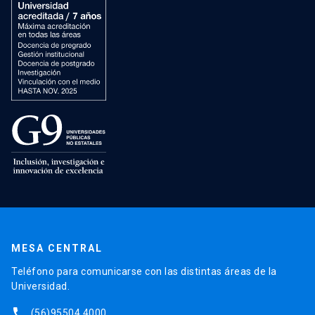
MESA CENTRAL
Teléfono para comunicarse con las distintas áreas de la
Universidad.
phone
(56)95504 4000