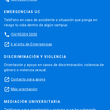
EMERGENCIAS UC
Teléfono en caso de accidente o situación que ponga en
riesgo tu vida dentro de algún campus.
phone
(56)95504 5000
launch
Ir al sitio de Emergencias
DISCRIMINACIÓN Y VIOLENCIA
Orientación y apoyo en casos de discriminación, violencia de
género o violencia sexual.
launch
Contacto para apoyo
launch
Más orientación
MEDIACIÓN UNIVERSITARIA
Teléfonos para orientación y consejo si se ha vulnerado