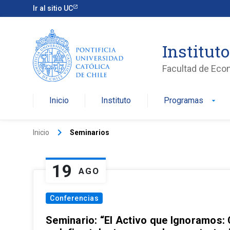
Ir al sitio UC
Institut
Facultad de Eco
Inicio
Instituto
Programas
arrow_drop_down
keyboard_arrow_right
Inicio
Seminarios
19
AGO
Conferencias
Seminario: “El Activo que Ignoramos: