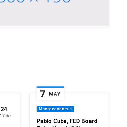
7
MAY
024
Macroeconomía
17 de
Pablo Cuba, FED Board