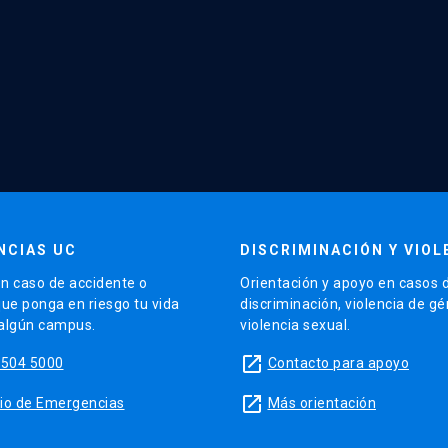
NCIAS UC
DISCRIMINACIÓN Y VIOL
n caso de accidente o
Orientación y apoyo en casos 
que ponga en riesgo tu vida
discriminación, violencia de g
 algún campus.
violencia sexual.
launch
5504 5000
Contacto para apoyo
launch
sitio de Emergencias
Más orientación