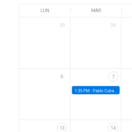
LUN
MAR
29
30
6
7
1:35 PM -
Pablo Cuba, FED Board
13
14