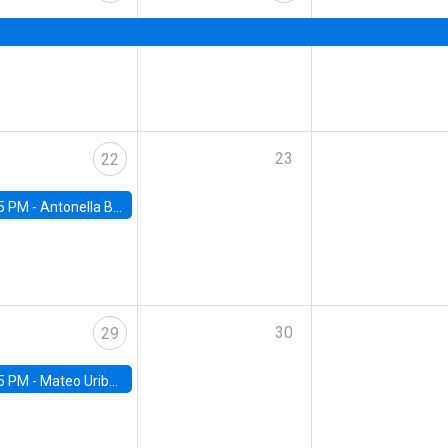
23
22
5 PM -
Antonella Bancalari, Institute for Fiscal Studies (IFS) and Research Associate at University College London (UCL)
30
29
5 PM -
Mateo Uribe-Castro, Universidad de los Andes (Colombia)