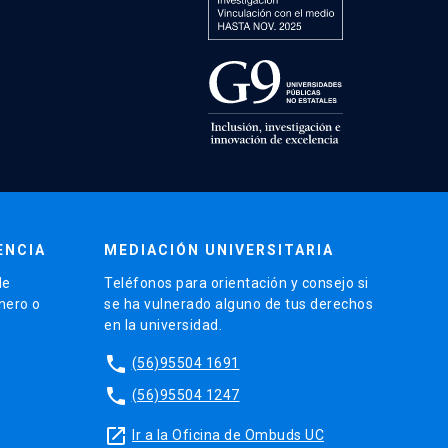
ENCIA
MEDIACIÓN UNIVERSITARIA
de
Teléfonos para orientación y consejo si
énero o
se ha vulnerado alguno de tus derechos
en la universidad.
phone
(56)95504 1691
phone
(56)95504 1247
launch
Ir a la Oficina de Ombuds UC