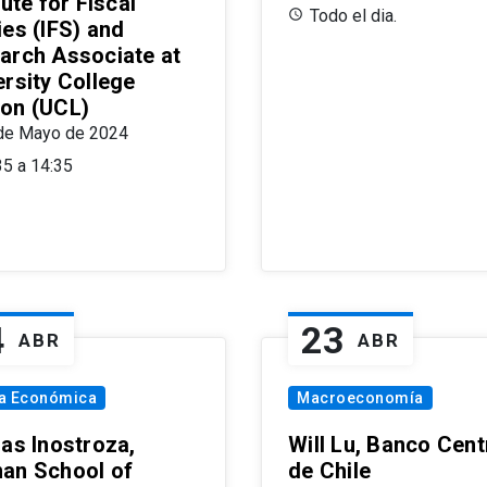
tute for Fiscal
Todo el dia.
ies (IFS) and
arch Associate at
ersity College
on (UCL)
de Mayo de 2024
35 a 14:35
4
23
ABR
ABR
ía Económica
Macroeconomía
las Inostroza,
Will Lu, Banco Cent
an School of
de Chile