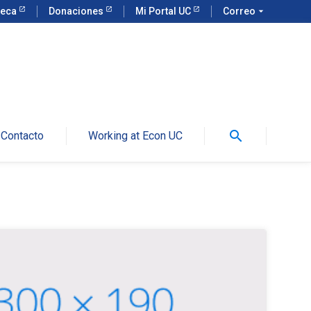
teca
Donaciones
Mi Portal UC
Correo
arrow_drop_down
search
Contacto
Working at Econ UC