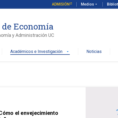
ADMISIÓN
Medios
arrow_drop_down
Biblio
o de Economía
nomía y Administración UC
Académicos e Investigación
Noticias
arrow_drop_down
 Cómo el envejecimiento