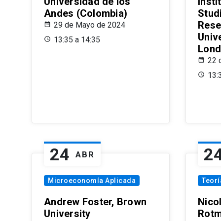
Universidad de los
Insti
Andes (Colombia)
Stud
Rese
29 de Mayo de 2024
Univ
13:35 a 14:35
Lond
22 
13:
24
2
ABR
Microeconomía Aplicada
Teor
Andrew Foster, Brown
Nico
University
Rotm