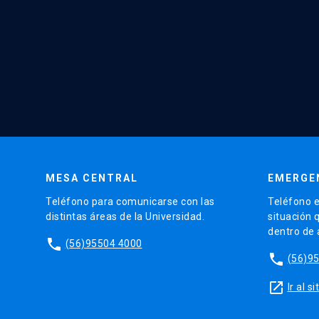
MESA CENTRAL
EMERGE
Teléfono para comunicarse con las
Teléfono e
distintas áreas de la Universidad.
situación 
dentro de
phone
(56)95504 4000
phone
(56)9
launch
Ir al 