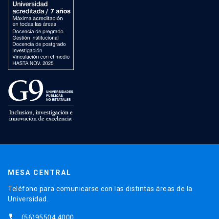
MESA CENTRAL
Teléfono para comunicarse con las distintas áreas de la
Universidad.
phone
(56)95504 4000