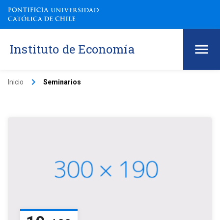
Instituto de Economía
keyboard_arrow_right
Inicio
Seminarios