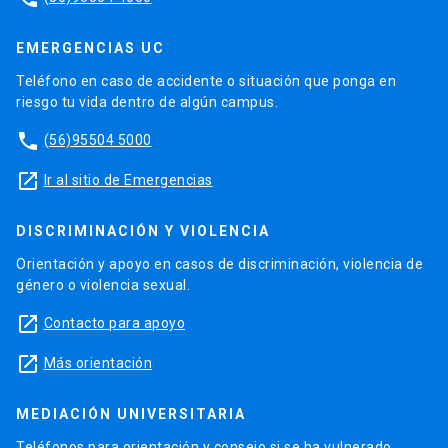
EMERGENCIAS UC
Teléfono en caso de accidente o situación que ponga en
riesgo tu vida dentro de algún campus.
phone
(56)95504 5000
launch
Ir al sitio de Emergencias
DISCRIMINACIÓN Y VIOLENCIA
Orientación y apoyo en casos de discriminación, violencia de
género o violencia sexual.
launch
Contacto para apoyo
launch
Más orientación
MEDIACIÓN UNIVERSITARIA
Teléfonos para orientación y consejo si se ha vulnerado