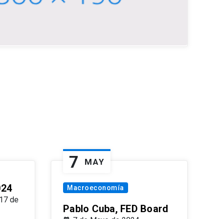
7
MAY
024
Macroeconomía
17 de
Pablo Cuba, FED Board