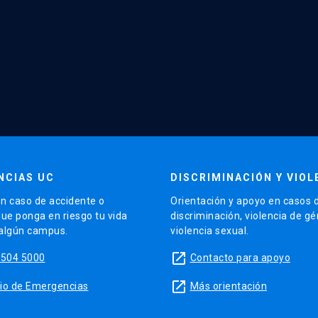
NCIAS UC
DISCRIMINACIÓN Y VIOL
n caso de accidente o
Orientación y apoyo en casos 
que ponga en riesgo tu vida
discriminación, violencia de g
 algún campus.
violencia sexual.
launch
5504 5000
Contacto para apoyo
launch
sitio de Emergencias
Más orientación