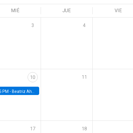
MIÉ
JUE
VIE
3
4
11
10
5 PM -
Beatriz Ahumada, PhD candidate, Universidad de Pittsburgh
17
18