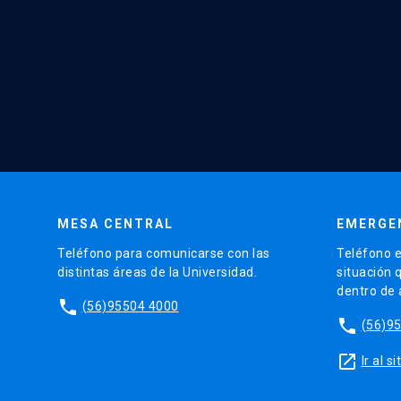
MESA CENTRAL
EMERGE
Teléfono para comunicarse con las
Teléfono e
distintas áreas de la Universidad.
situación 
dentro de
phone
(56)95504 4000
phone
(56)9
launch
Ir al 