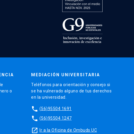
ENCIA
MEDIACIÓN UNIVERSITARIA
de
Teléfonos para orientación y consejo si
énero o
se ha vulnerado alguno de tus derechos
en la universidad.
phone
(56)95504 1691
phone
(56)95504 1247
launch
Ir a la Oficina de Ombuds UC