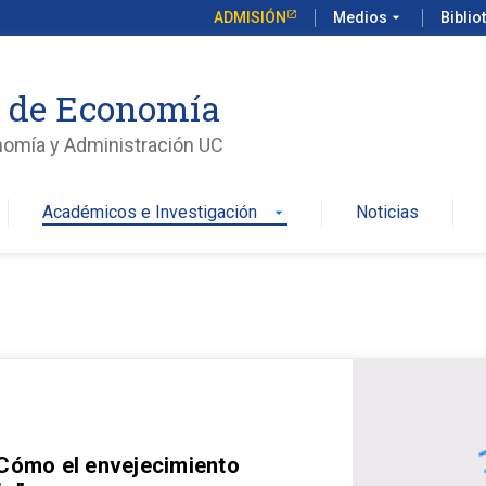
ADMISIÓN
Medios
arrow_drop_down
Biblio
o de Economía
nomía y Administración UC
Académicos e Investigación
Noticias
arrow_drop_down
 Cómo el envejecimiento