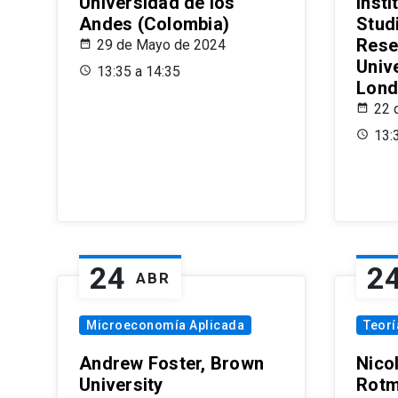
Universidad de los
Insti
Andes (Colombia)
Stud
Rese
29 de Mayo de 2024
Univ
13:35 a 14:35
Lond
22 
13:
24
2
ABR
Microeconomía Aplicada
Teor
Andrew Foster, Brown
Nico
University
Rotm