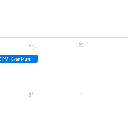
25
24
5 PM -
Evan Munro, Neyman Visiting Assistant Professor in the Department of Statistics at UC Berkeley
31
1