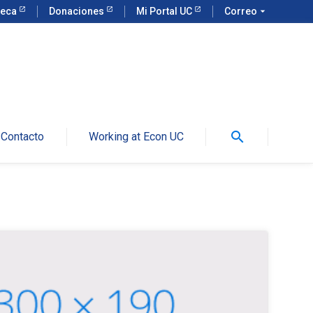
teca
Donaciones
Mi Portal UC
Correo
arrow_drop_down
search
Contacto
Working at Econ UC