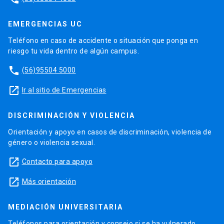
EMERGENCIAS UC
Teléfono en caso de accidente o situación que ponga en
riesgo tu vida dentro de algún campus.
phone
(56)95504 5000
launch
Ir al sitio de Emergencias
DISCRIMINACIÓN Y VIOLENCIA
Orientación y apoyo en casos de discriminación, violencia de
género o violencia sexual.
launch
Contacto para apoyo
launch
Más orientación
MEDIACIÓN UNIVERSITARIA
Teléfonos para orientación y consejo si se ha vulnerado