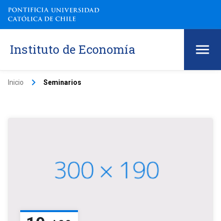
Instituto de Economía
keyboard_arrow_right
Inicio
Seminarios