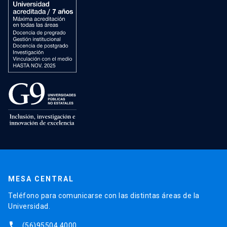
MESA CENTRAL
Teléfono para comunicarse con las distintas áreas de la
Universidad.
phone
(56)95504 4000