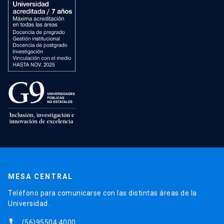
MESA CENTRAL
Teléfono para comunicarse con las distintas áreas de la
Universidad.
phone
(56)95504 4000