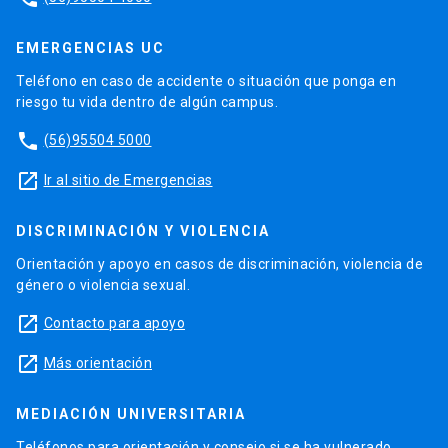
EMERGENCIAS UC
Teléfono en caso de accidente o situación que ponga en
riesgo tu vida dentro de algún campus.
phone
(56)95504 5000
launch
Ir al sitio de Emergencias
DISCRIMINACIÓN Y VIOLENCIA
Orientación y apoyo en casos de discriminación, violencia de
género o violencia sexual.
launch
Contacto para apoyo
launch
Más orientación
MEDIACIÓN UNIVERSITARIA
Teléfonos para orientación y consejo si se ha vulnerado