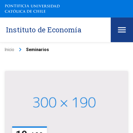
Instituto de Economía
keyboard_arrow_right
Inicio
Seminarios