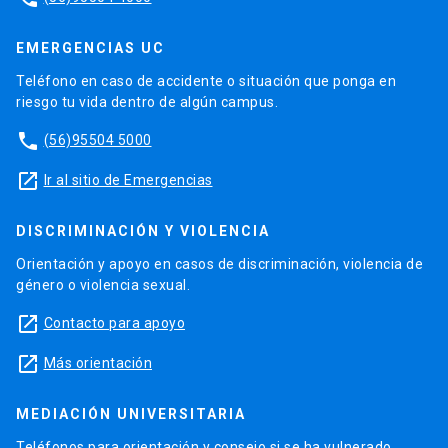
EMERGENCIAS UC
Teléfono en caso de accidente o situación que ponga en
riesgo tu vida dentro de algún campus.
phone
(56)95504 5000
launch
Ir al sitio de Emergencias
DISCRIMINACIÓN Y VIOLENCIA
Orientación y apoyo en casos de discriminación, violencia de
género o violencia sexual.
launch
Contacto para apoyo
launch
Más orientación
MEDIACIÓN UNIVERSITARIA
Teléfonos para orientación y consejo si se ha vulnerado