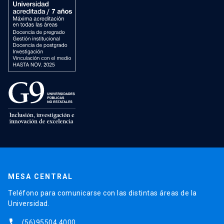
MESA CENTRAL
Teléfono para comunicarse con las distintas áreas de la
Universidad.
phone
(56)95504 4000