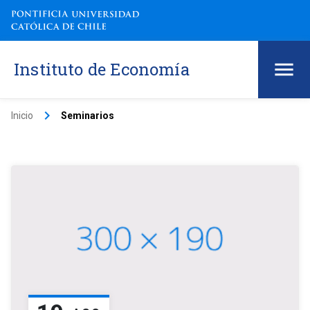
Instituto de Economía
keyboard_arrow_right
Inicio
Seminarios