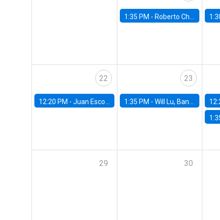
1:35 PM -
Roberto Chang, Rutgers University
1:3
22
23
12:20 PM -
Juan Escobar, Universidad de Chile
1:35 PM -
Will Lu, Banco Central de Chile
12:
1:3
29
30