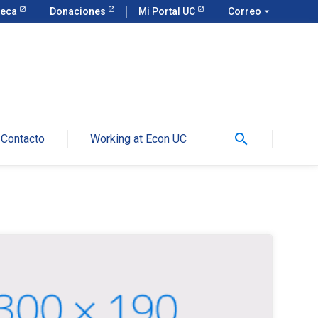
teca
Donaciones
Mi Portal UC
Correo
arrow_drop_down
search
Contacto
Working at Econ UC