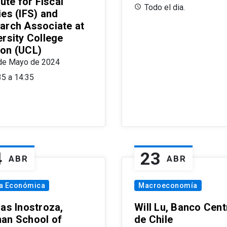
tute for Fiscal
Todo el dia.
ies (IFS) and
arch Associate at
ersity College
on (UCL)
de Mayo de 2024
35 a 14:35
4
23
ABR
ABR
ía Económica
Macroeconomía
las Inostroza,
Will Lu, Banco Cent
an School of
de Chile