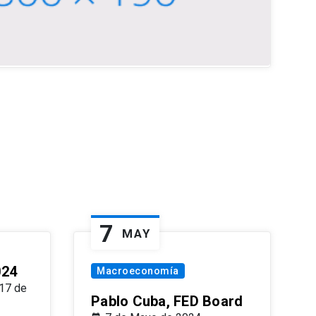
7
MAY
024
Macroeconomía
17 de
Pablo Cuba, FED Board