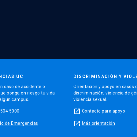
NCIAS UC
DISCRIMINACIÓN Y VIOL
n caso de accidente o
Orientación y apoyo en casos 
que ponga en riesgo tu vida
discriminación, violencia de g
 algún campus.
violencia sexual.
launch
5504 5000
Contacto para apoyo
launch
sitio de Emergencias
Más orientación