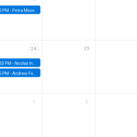
0 PM -
Petra Moser, NYU Stern
25
24
20 PM -
Nicolas Inostroza, Rotman School of Management, University of Toronto
5 PM -
Andrew Foster, Brown University
1
2