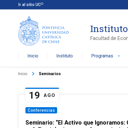
Ir al sitio UC
Institut
Facultad de Eco
Inicio
Instituto
Programas
arrow_drop_down
keyboard_arrow_right
Inicio
Seminarios
19
AGO
Conferencias
Seminario: “El Activo que Ignoramos: