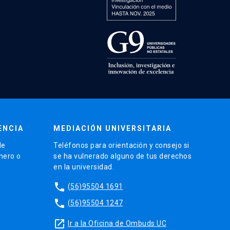
ENCIA
MEDIACIÓN UNIVERSITARIA
de
Teléfonos para orientación y consejo si
énero o
se ha vulnerado alguno de tus derechos
en la universidad.
phone
(56)95504 1691
phone
(56)95504 1247
launch
Ir a la Oficina de Ombuds UC