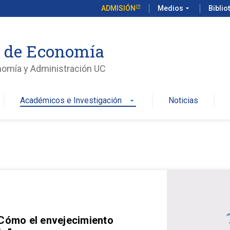
ADMISIÓN
Medios
arrow_drop_down
Biblio
o de Economía
nomía y Administración UC
Académicos e Investigación
Noticias
arrow_drop_down
 Cómo el envejecimiento