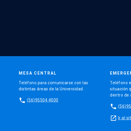
MESA CENTRAL
EMERGE
Teléfono para comunicarse con las
Teléfono e
distintas áreas de la Universidad.
situación 
dentro de
phone
(56)95504 4000
phone
(56)9
launch
Ir al 