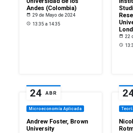
Universidad de los
Insti
Andes (Colombia)
Stud
Rese
29 de Mayo de 2024
Univ
13:35 a 14:35
Lond
22 
13:
24
2
ABR
Microeconomía Aplicada
Teor
Andrew Foster, Brown
Nico
University
Rotm