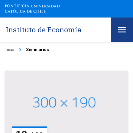
Instituto de Economía
keyboard_arrow_right
Inicio
Seminarios