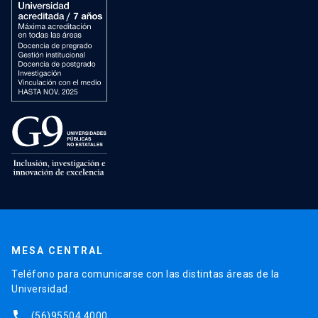
MESA CENTRAL
Teléfono para comunicarse con las distintas áreas de la
Universidad.
phone
(56)95504 4000