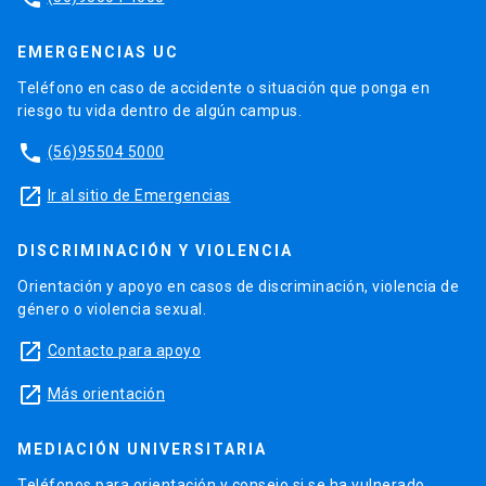
EMERGENCIAS UC
Teléfono en caso de accidente o situación que ponga en
riesgo tu vida dentro de algún campus.
phone
(56)95504 5000
launch
Ir al sitio de Emergencias
DISCRIMINACIÓN Y VIOLENCIA
Orientación y apoyo en casos de discriminación, violencia de
género o violencia sexual.
launch
Contacto para apoyo
launch
Más orientación
MEDIACIÓN UNIVERSITARIA
Teléfonos para orientación y consejo si se ha vulnerado