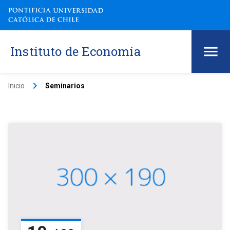
Instituto de Economía
keyboard_arrow_right
Inicio
Seminarios