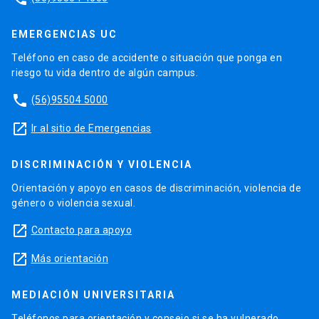
EMERGENCIAS UC
Teléfono en caso de accidente o situación que ponga en
riesgo tu vida dentro de algún campus.
phone
(56)95504 5000
launch
Ir al sitio de Emergencias
DISCRIMINACIÓN Y VIOLENCIA
Orientación y apoyo en casos de discriminación, violencia de
género o violencia sexual.
launch
Contacto para apoyo
launch
Más orientación
MEDIACIÓN UNIVERSITARIA
Teléfonos para orientación y consejo si se ha vulnerado