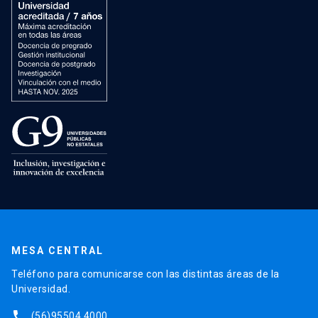
MESA CENTRAL
Teléfono para comunicarse con las distintas áreas de la
Universidad.
phone
(56)95504 4000