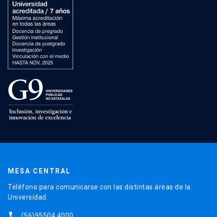
MESA CENTRAL
Teléfono para comunicarse con las distintas áreas de la
Universidad.
phone
(56)95504 4000