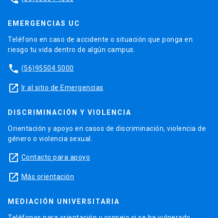
EMERGENCIAS UC
Teléfono en caso de accidente o situación que ponga en
riesgo tu vida dentro de algún campus.
phone
(56)95504 5000
launch
Ir al sitio de Emergencias
DISCRIMINACIÓN Y VIOLENCIA
Orientación y apoyo en casos de discriminación, violencia de
género o violencia sexual.
launch
Contacto para apoyo
launch
Más orientación
MEDIACIÓN UNIVERSITARIA
Teléfonos para orientación y consejo si se ha vulnerado