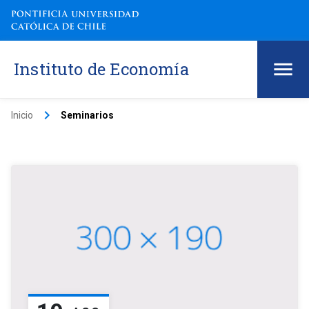
Instituto de Economía
keyboard_arrow_right
Inicio
Seminarios