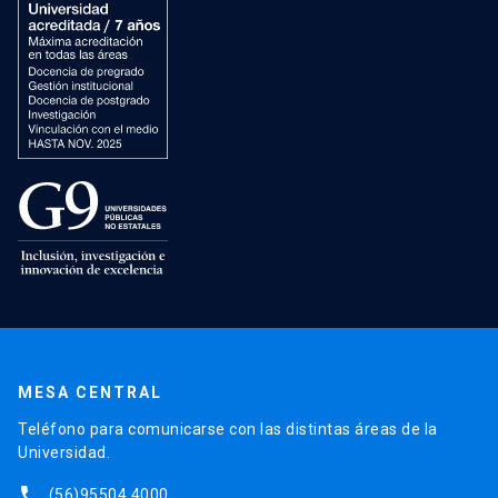
MESA CENTRAL
Teléfono para comunicarse con las distintas áreas de la
Universidad.
phone
(56)95504 4000