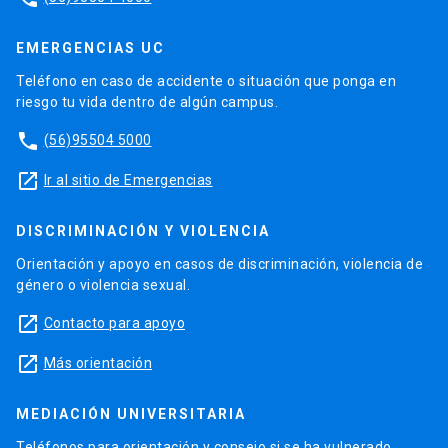
EMERGENCIAS UC
Teléfono en caso de accidente o situación que ponga en
riesgo tu vida dentro de algún campus.
phone
(56)95504 5000
launch
Ir al sitio de Emergencias
DISCRIMINACIÓN Y VIOLENCIA
Orientación y apoyo en casos de discriminación, violencia de
género o violencia sexual.
launch
Contacto para apoyo
launch
Más orientación
MEDIACIÓN UNIVERSITARIA
Teléfonos para orientación y consejo si se ha vulnerado