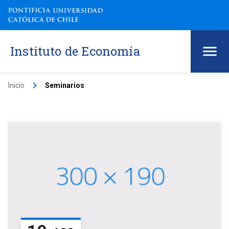
Instituto de Economía
keyboard_arrow_right
Inicio
Seminarios