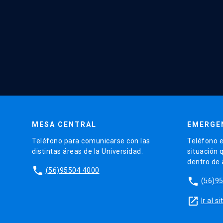
MESA CENTRAL
EMERGE
Teléfono para comunicarse con las
Teléfono e
distintas áreas de la Universidad.
situación 
dentro de
phone
(56)95504 4000
phone
(56)9
launch
Ir al 