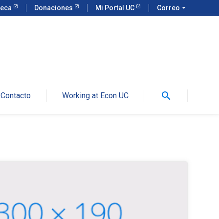
teca
Donaciones
Mi Portal UC
Correo
arrow_drop_down
search
Contacto
Working at Econ UC