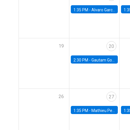
1:35 PM -
Alvaro Garcia-Marin, Universidad de Los Andes
1:3
19
20
2:30 PM -
Gautam Gowrisankaran, Columbia University
26
27
1:35 PM -
Mathieu Pedemonte, IDB
1:3