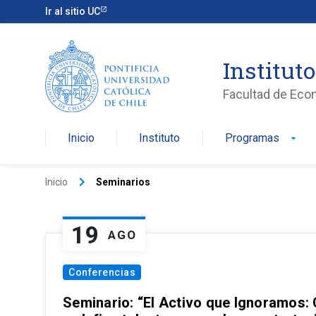
Ir al sitio UC
Institut
Facultad de Eco
Inicio
Instituto
Programas
arrow_drop_down
keyboard_arrow_right
Inicio
Seminarios
19
AGO
Conferencias
Seminario: “El Activo que Ignoramos: