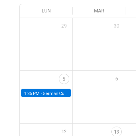
LUN
MAR
29
30
6
5
1:35 PM -
Germán Cubas, University of Houston
12
13