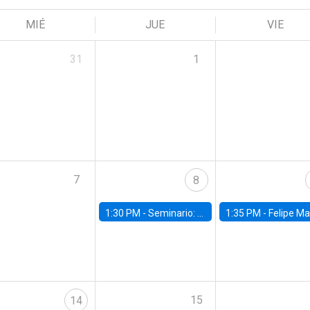
MIÉ
JUE
VIE
31
1
7
8
1:30 PM -
Seminario: “Recuperando la humanidad para progresar en la era de la IA»
1:35 PM -
Felipe Martínez, alumno Doctorado en Ec
15
14