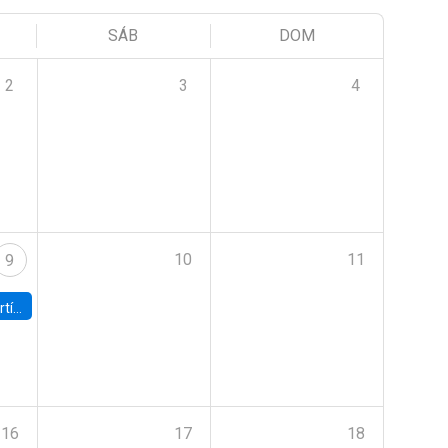
SÁB
DOM
2
3
4
10
11
9
onomía UC
16
17
18