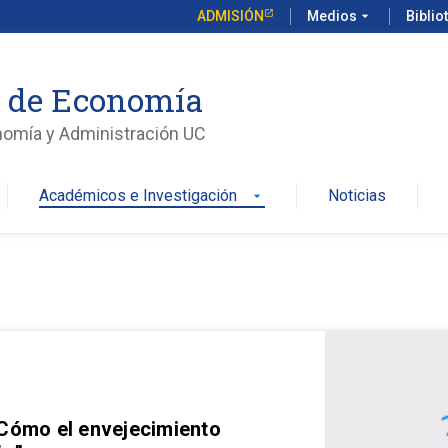
ADMISIÓN
Medios
arrow_drop_down
Biblio
o de Economía
nomía y Administración UC
Académicos e Investigación
Noticias
arrow_drop_down
 Cómo el envejecimiento