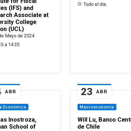
tute for Fiscal
Todo el dia.
ies (IFS) and
arch Associate at
ersity College
on (UCL)
de Mayo de 2024
35 a 14:35
4
23
ABR
ABR
ía Económica
Macroeconomía
las Inostroza,
Will Lu, Banco Cent
an School of
de Chile