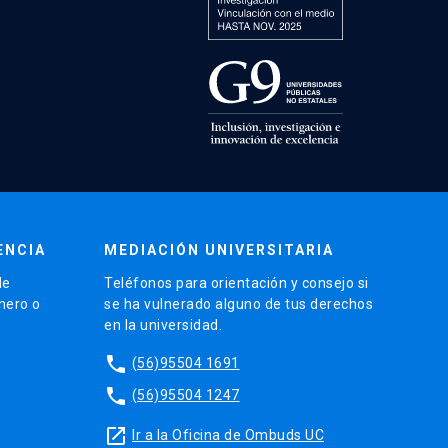
ENCIA
MEDIACIÓN UNIVERSITARIA
de
Teléfonos para orientación y consejo si
énero o
se ha vulnerado alguno de tus derechos
en la universidad.
phone
(56)95504 1691
phone
(56)95504 1247
launch
Ir a la Oficina de Ombuds UC