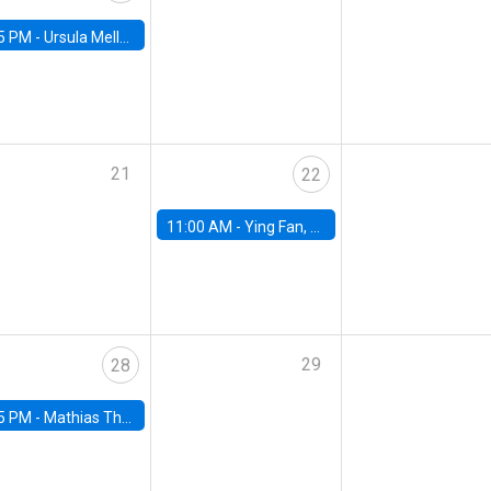
5 PM -
Ursula Mello, Insper - Institute of Education and Research
21
22
11:00 AM -
Ying Fan, University of Michigan
29
28
5 PM -
Mathias Thoenig, University of Lausanne