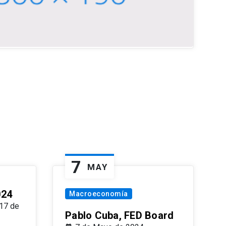
7
MAY
024
Macroeconomía
17 de
Pablo Cuba, FED Board