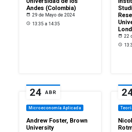
Universidad de los
Insti
Andes (Colombia)
Stud
Rese
29 de Mayo de 2024
Univ
13:35 a 14:35
Lond
22 
13:
24
2
ABR
Microeconomía Aplicada
Teor
Andrew Foster, Brown
Nico
University
Rotm