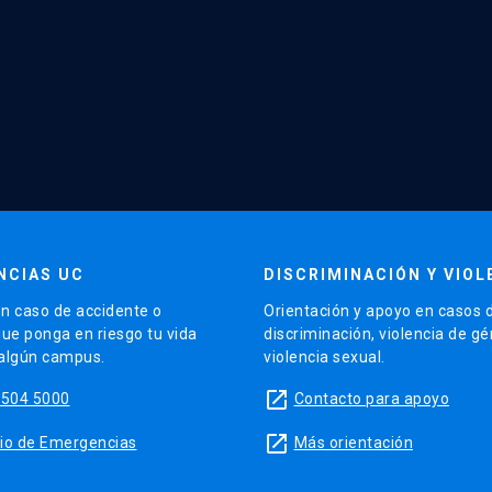
NCIAS UC
DISCRIMINACIÓN Y VIOL
n caso de accidente o
Orientación y apoyo en casos 
que ponga en riesgo tu vida
discriminación, violencia de g
 algún campus.
violencia sexual.
launch
5504 5000
Contacto para apoyo
launch
sitio de Emergencias
Más orientación