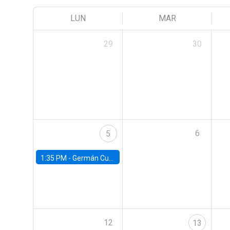
LUN
MAR
29
30
6
5
1:35 PM -
Germán Cubas, University of Houston
12
13