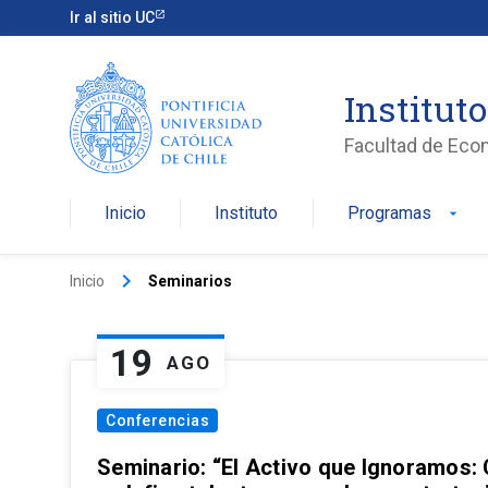
Ir al sitio UC
Institut
Facultad de Eco
Inicio
Instituto
Programas
arrow_drop_down
keyboard_arrow_right
Inicio
Seminarios
19
AGO
Conferencias
Seminario: “El Activo que Ignoramos: