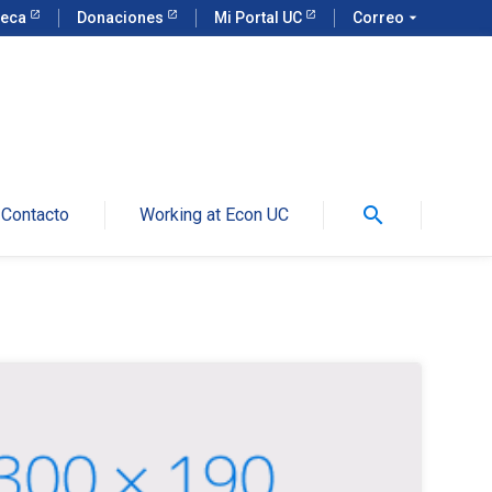
teca
Donaciones
Mi Portal UC
Correo
arrow_drop_down
search
Contacto
Working at Econ UC