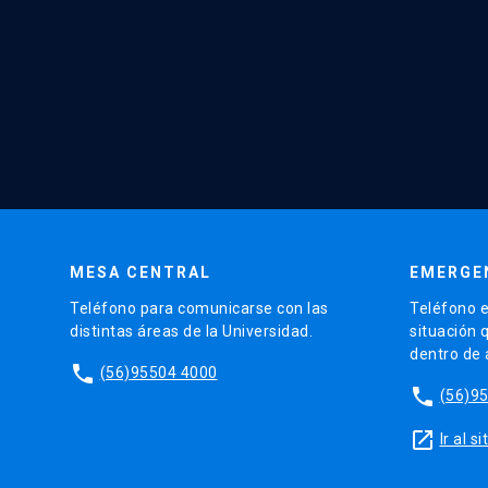
MESA CENTRAL
EMERGE
Teléfono para comunicarse con las
Teléfono e
distintas áreas de la Universidad.
situación 
dentro de
phone
(56)95504 4000
phone
(56)9
launch
Ir al 