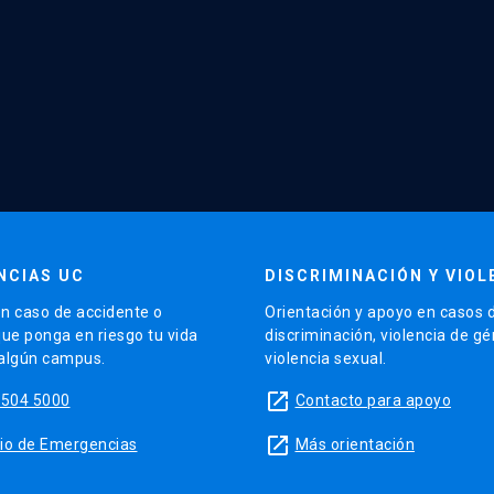
NCIAS UC
DISCRIMINACIÓN Y VIOL
n caso de accidente o
Orientación y apoyo en casos 
que ponga en riesgo tu vida
discriminación, violencia de g
 algún campus.
violencia sexual.
launch
5504 5000
Contacto para apoyo
launch
sitio de Emergencias
Más orientación