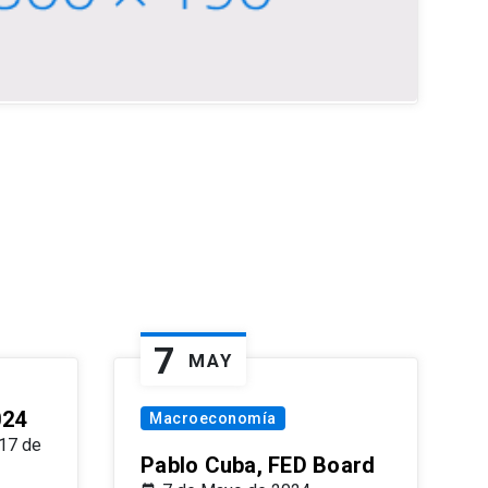
7
MAY
024
Macroeconomía
17 de
Pablo Cuba, FED Board