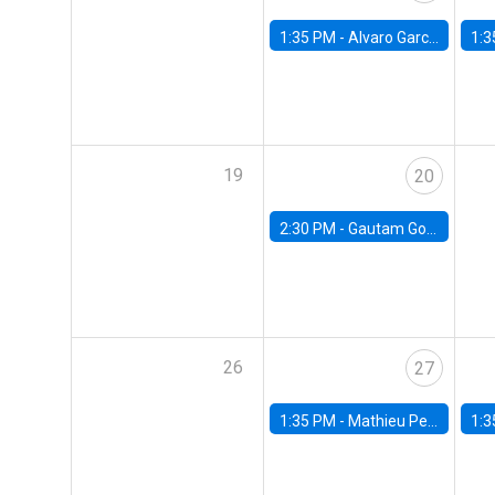
1:35 PM -
Alvaro Garcia-Marin, Universidad de Los Andes
1:3
19
20
2:30 PM -
Gautam Gowrisankaran, Columbia University
26
27
1:35 PM -
Mathieu Pedemonte, IDB
1:3