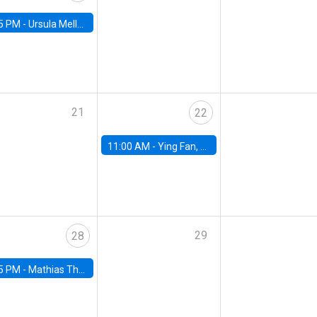
5 PM -
Ursula Mello, Insper - Institute of Education and Research
21
22
11:00 AM -
Ying Fan, University of Michigan
29
28
5 PM -
Mathias Thoenig, University of Lausanne