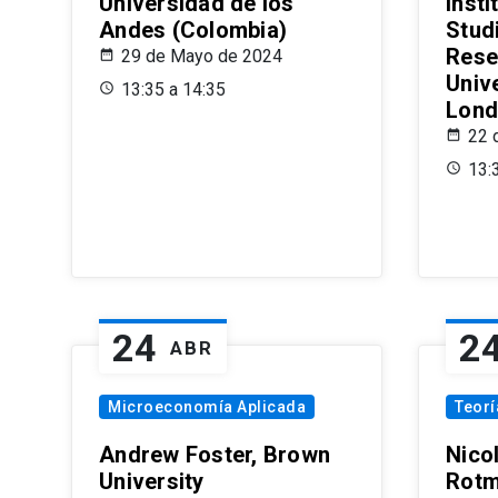
Universidad de los
Insti
Andes (Colombia)
Stud
Rese
29 de Mayo de 2024
Univ
13:35 a 14:35
Lond
22 
13:
24
2
ABR
Microeconomía Aplicada
Teor
Andrew Foster, Brown
Nico
University
Rotm