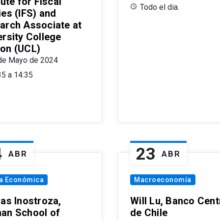
tute for Fiscal
Todo el dia.
ies (IFS) and
arch Associate at
ersity College
on (UCL)
de Mayo de 2024
35 a 14:35
4
23
ABR
ABR
ía Económica
Macroeconomía
las Inostroza,
Will Lu, Banco Cent
an School of
de Chile