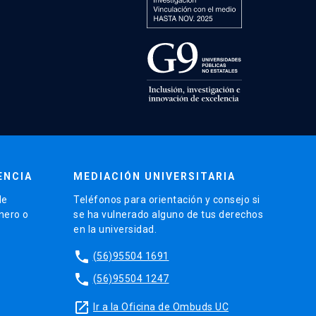
ENCIA
MEDIACIÓN UNIVERSITARIA
de
Teléfonos para orientación y consejo si
énero o
se ha vulnerado alguno de tus derechos
en la universidad.
phone
(56)95504 1691
phone
(56)95504 1247
launch
Ir a la Oficina de Ombuds UC