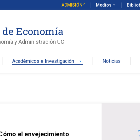
ADMISIÓN
Medios
arrow_drop_down
Biblio
o de Economía
nomía y Administración UC
Académicos e Investigación
Noticias
arrow_drop_down
 Cómo el envejecimiento