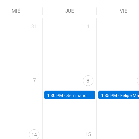
MIÉ
JUE
VIE
31
1
7
8
1:30 PM -
Seminario: “Recuperando la humanidad para progresar en la era de la IA»
1:35 PM -
Felipe Martínez, alumno Doctorado en Ec
15
14