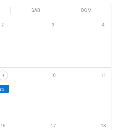
SÁB
DOM
2
3
4
10
11
9
onomía UC
16
17
18