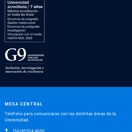
MESA CENTRAL
Teléfono para comunicarse con las distintas áreas de la
Universidad.
phone
(56)95504 4000