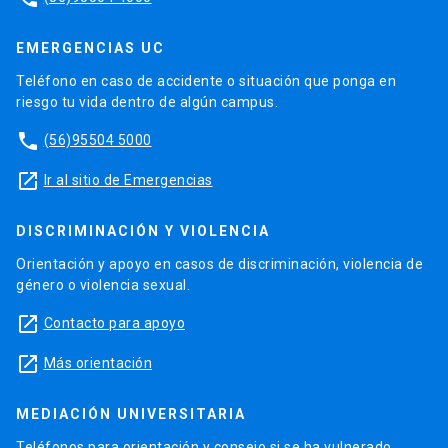
EMERGENCIAS UC
Teléfono en caso de accidente o situación que ponga en
riesgo tu vida dentro de algún campus.
phone
(56)95504 5000
launch
Ir al sitio de Emergencias
DISCRIMINACIÓN Y VIOLENCIA
Orientación y apoyo en casos de discriminación, violencia de
género o violencia sexual.
launch
Contacto para apoyo
launch
Más orientación
MEDIACIÓN UNIVERSITARIA
Teléfonos para orientación y consejo si se ha vulnerado