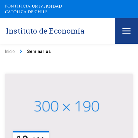
Instituto de Economía
keyboard_arrow_right
Inicio
Seminarios