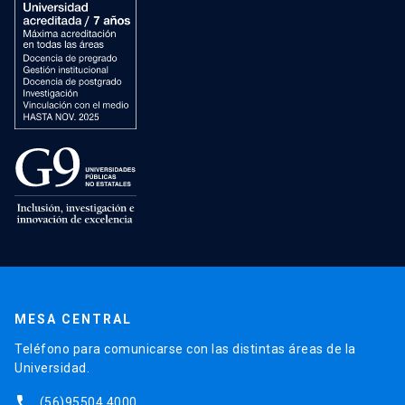
MESA CENTRAL
Teléfono para comunicarse con las distintas áreas de la
Universidad.
phone
(56)95504 4000