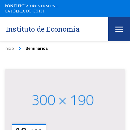
Instituto de Economía
keyboard_arrow_right
Inicio
Seminarios