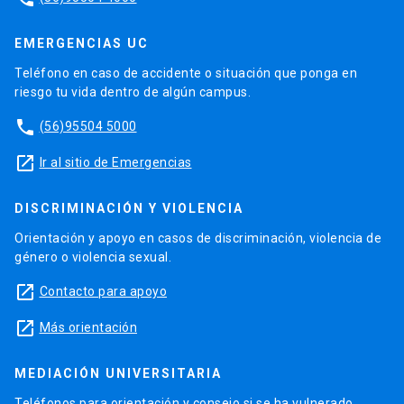
EMERGENCIAS UC
Teléfono en caso de accidente o situación que ponga en
riesgo tu vida dentro de algún campus.
phone
(56)95504 5000
launch
Ir al sitio de Emergencias
DISCRIMINACIÓN Y VIOLENCIA
Orientación y apoyo en casos de discriminación, violencia de
género o violencia sexual.
launch
Contacto para apoyo
launch
Más orientación
MEDIACIÓN UNIVERSITARIA
Teléfonos para orientación y consejo si se ha vulnerado