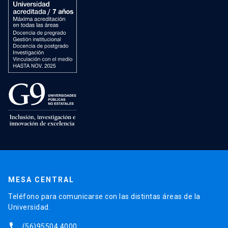
MESA CENTRAL
Teléfono para comunicarse con las distintas áreas de la
Universidad.
phone
(56)95504 4000