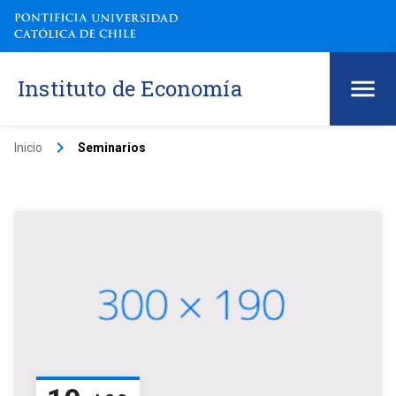
Instituto de Economía
keyboard_arrow_right
Inicio
Seminarios