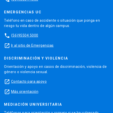
EMERGENCIAS UC
Teléfono en caso de accidente o situación que ponga en
riesgo tu vida dentro de algún campus.
phone
(56)95504 5000
launch
Ir al sitio de Emergencias
DISCRIMINACIÓN Y VIOLENCIA
Orientación y apoyo en casos de discriminación, violencia de
género o violencia sexual.
launch
Contacto para apoyo
launch
Más orientación
MEDIACIÓN UNIVERSITARIA
Teléfonos para orientación y consejo si se ha vulnerado