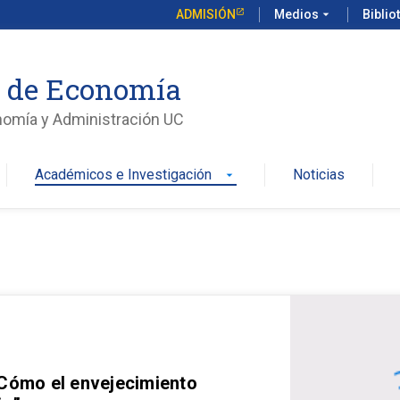
ADMISIÓN
Medios
arrow_drop_down
Biblio
o de Economía
nomía y Administración UC
Académicos e Investigación
Noticias
arrow_drop_down
 Cómo el envejecimiento