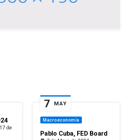
7
MAY
024
Macroeconomía
17 de
Pablo Cuba, FED Board