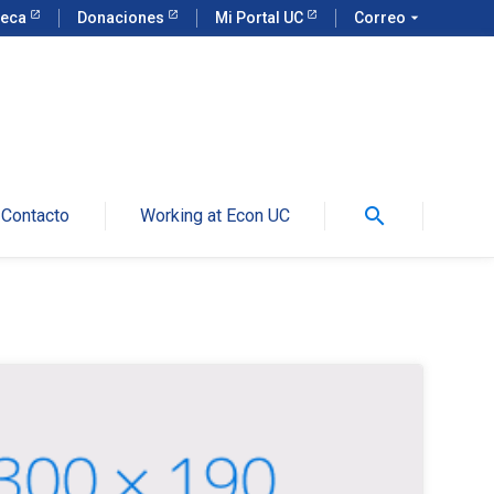
teca
Donaciones
Mi Portal UC
Correo
arrow_drop_down
search
Contacto
Working at Econ UC