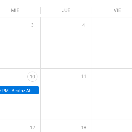
MIÉ
JUE
VIE
3
4
11
10
5 PM -
Beatriz Ahumada, PhD candidate, Universidad de Pittsburgh
17
18