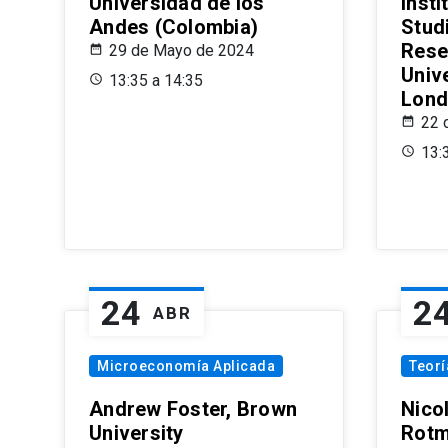
Universidad de los
Insti
Andes (Colombia)
Stud
Rese
29 de Mayo de 2024
Univ
13:35 a 14:35
Lond
22 
13:
24
2
ABR
Microeconomía Aplicada
Teor
Andrew Foster, Brown
Nico
University
Rotm