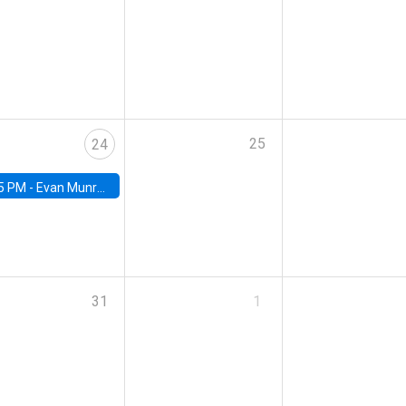
25
24
5 PM -
Evan Munro, Neyman Visiting Assistant Professor in the Department of Statistics at UC Berkeley
31
1