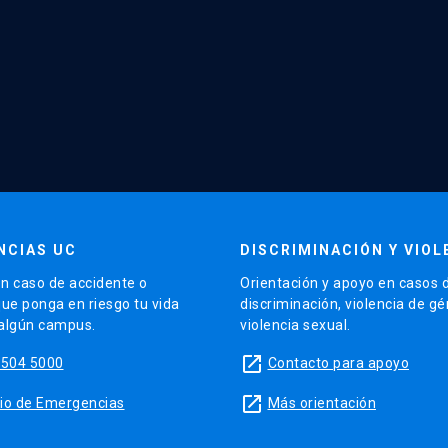
NCIAS UC
DISCRIMINACIÓN Y VIOL
n caso de accidente o
Orientación y apoyo en casos 
que ponga en riesgo tu vida
discriminación, violencia de g
 algún campus.
violencia sexual.
launch
5504 5000
Contacto para apoyo
launch
sitio de Emergencias
Más orientación