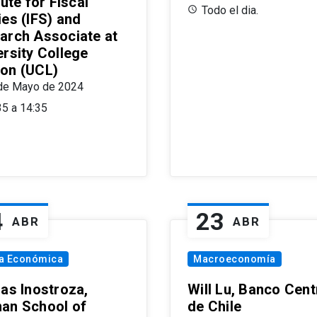
tute for Fiscal
Todo el dia.
ies (IFS) and
arch Associate at
ersity College
on (UCL)
de Mayo de 2024
35 a 14:35
4
23
ABR
ABR
ía Económica
Macroeconomía
las Inostroza,
Will Lu, Banco Cent
an School of
de Chile