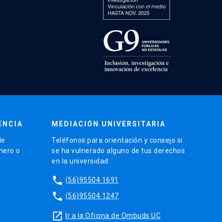
ENCIA
MEDIACIÓN UNIVERSITARIA
de
Teléfonos para orientación y consejo si
énero o
se ha vulnerado alguno de tus derechos
en la universidad.
phone
(56)95504 1691
phone
(56)95504 1247
launch
Ir a la Oficina de Ombuds UC