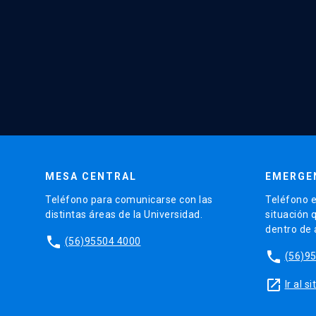
MESA CENTRAL
EMERGE
Teléfono para comunicarse con las
Teléfono e
distintas áreas de la Universidad.
situación 
dentro de
phone
(56)95504 4000
phone
(56)9
launch
Ir al 