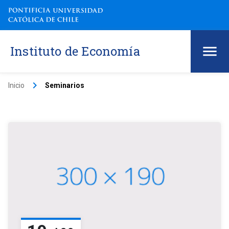
Instituto de Economía
keyboard_arrow_right
Inicio
Seminarios