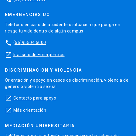
EMERGENCIAS UC
Teléfono en caso de accidente o situación que ponga en
riesgo tu vida dentro de algún campus.
phone
(56)95504 5000
launch
Ir al sitio de Emergencias
DISCRIMINACIÓN Y VIOLENCIA
Orientación y apoyo en casos de discriminación, violencia de
género o violencia sexual.
launch
Contacto para apoyo
launch
Más orientación
MEDIACIÓN UNIVERSITARIA
Teléfonos para orientación y consejo si se ha vulnerado