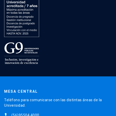
MESA CENTRAL
Teléfono para comunicarse con las distintas áreas de la
Universidad.
phone
(56)95504 4000