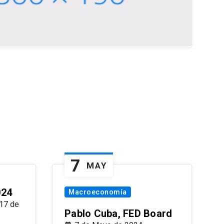
7
MAY
024
Macroeconomía
17 de
Pablo Cuba, FED Board