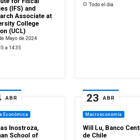
tute for Fiscal
Todo el dia.
ies (IFS) and
arch Associate at
ersity College
on (UCL)
de Mayo de 2024
35 a 14:35
4
23
ABR
ABR
ía Económica
Macroeconomía
las Inostroza,
Will Lu, Banco Cent
an School of
de Chile