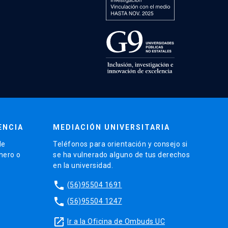
ENCIA
MEDIACIÓN UNIVERSITARIA
de
Teléfonos para orientación y consejo si
énero o
se ha vulnerado alguno de tus derechos
en la universidad.
phone
(56)95504 1691
phone
(56)95504 1247
launch
Ir a la Oficina de Ombuds UC