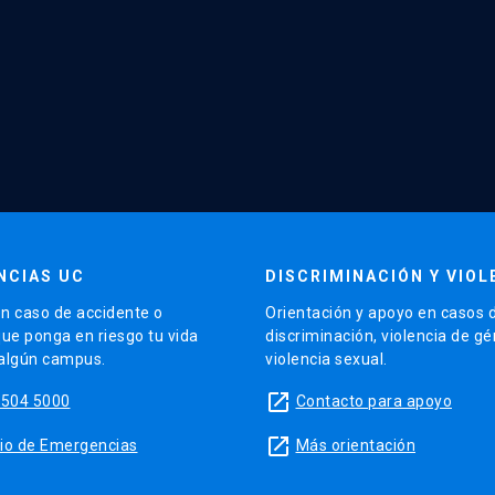
NCIAS UC
DISCRIMINACIÓN Y VIOL
n caso de accidente o
Orientación y apoyo en casos 
que ponga en riesgo tu vida
discriminación, violencia de g
 algún campus.
violencia sexual.
launch
5504 5000
Contacto para apoyo
launch
sitio de Emergencias
Más orientación