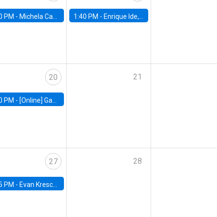
0 PM -
Michela Carlana, Harvard Kennedy School
1:40 PM -
Enrique Ide, IESE
21
20
0 PM -
[Online] Gabriel Englander, World Bank
28
27
5 PM -
Evan Kresch, Oberlin College