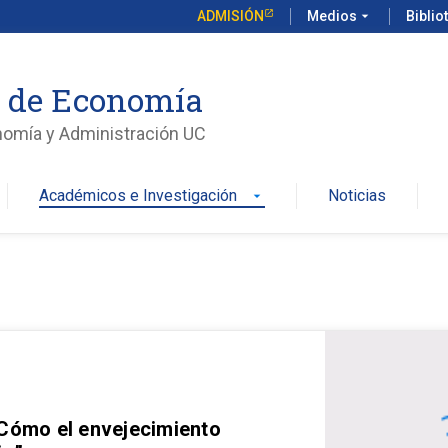
ADMISIÓN
Medios
arrow_drop_down
Biblio
o de Economía
nomía y Administración UC
Académicos e Investigación
Noticias
arrow_drop_down
 Cómo el envejecimiento