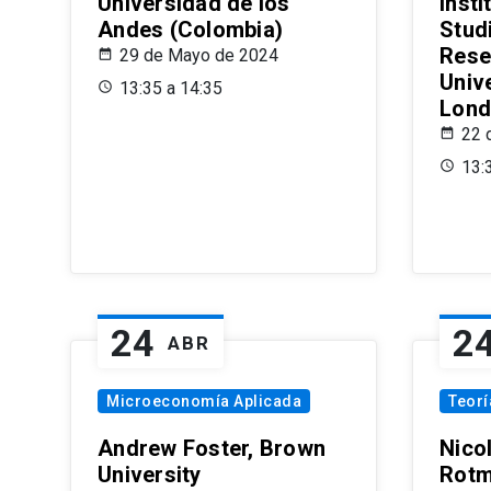
Universidad de los
Insti
Andes (Colombia)
Stud
Rese
29 de Mayo de 2024
Univ
13:35 a 14:35
Lond
22 
13:
24
2
ABR
Microeconomía Aplicada
Teor
Andrew Foster, Brown
Nico
University
Rotm