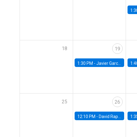
1:3
18
19
1:30 PM -
Javier Garcia Cicco, Universidad de San Andres
1:4
25
26
12:10 PM -
David Rappoport, FED Board
1:3