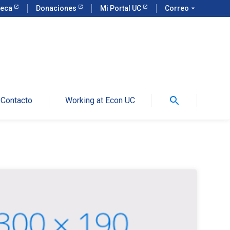
teca
Donaciones
Mi Portal UC
Correo
arrow_drop_down
search
Contacto
Working at Econ UC