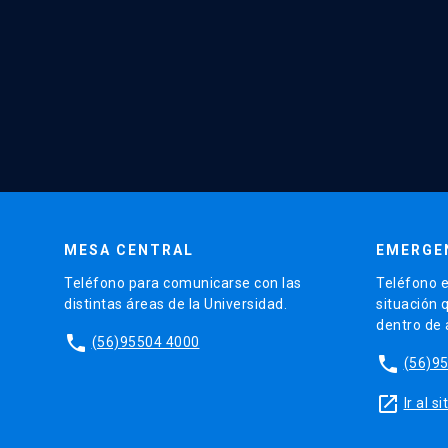
MESA CENTRAL
EMERGE
Teléfono para comunicarse con las
Teléfono e
distintas áreas de la Universidad.
situación 
dentro de
phone
(56)95504 4000
phone
(56)9
launch
Ir al 