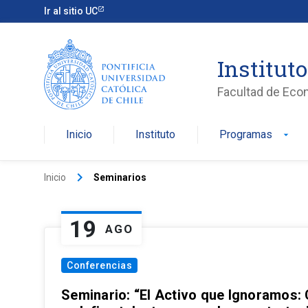
Ir al sitio UC
Institut
Facultad de Eco
Inicio
Instituto
Programas
arrow_drop_down
keyboard_arrow_right
Inicio
Seminarios
19
AGO
Conferencias
Seminario: “El Activo que Ignoramos: