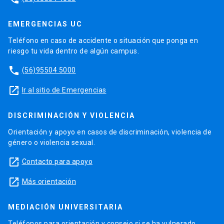
EMERGENCIAS UC
Teléfono en caso de accidente o situación que ponga en
riesgo tu vida dentro de algún campus.
phone
(56)95504 5000
launch
Ir al sitio de Emergencias
DISCRIMINACIÓN Y VIOLENCIA
Orientación y apoyo en casos de discriminación, violencia de
género o violencia sexual.
launch
Contacto para apoyo
launch
Más orientación
MEDIACIÓN UNIVERSITARIA
Teléfonos para orientación y consejo si se ha vulnerado