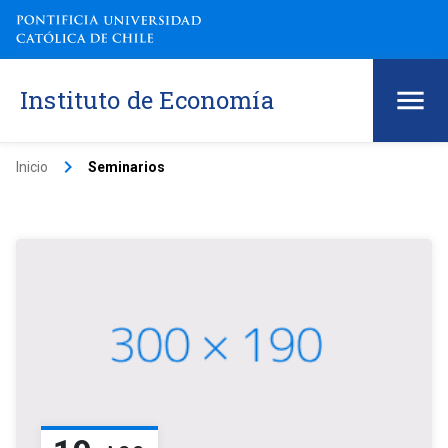
Instituto de Economía
keyboard_arrow_right
Inicio
Seminarios