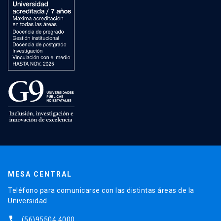
MESA CENTRAL
Teléfono para comunicarse con las distintas áreas de la
Universidad.
phone
(56)95504 4000