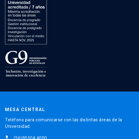
MESA CENTRAL
Teléfono para comunicarse con las distintas áreas de la
Universidad.
phone
(56)95504 4000