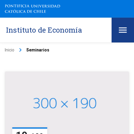
Instituto de Economía
keyboard_arrow_right
Inicio
Seminarios