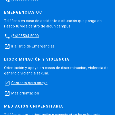
EMERGENCIAS UC
Teléfono en caso de accidente o situación que ponga en
riesgo tu vida dentro de algún campus.
phone
(56)95504 5000
launch
Ir al sitio de Emergencias
DISCRIMINACIÓN Y VIOLENCIA
Orientación y apoyo en casos de discriminación, violencia de
género o violencia sexual.
launch
Contacto para apoyo
launch
Más orientación
MEDIACIÓN UNIVERSITARIA
Teléfonos para orientación y consejo si se ha vulnerado