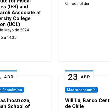
tute for Fiscal
Todo el dia.
ies (IFS) and
arch Associate at
ersity College
on (UCL)
de Mayo de 2024
35 a 14:35
4
23
ABR
ABR
ía Económica
Macroeconomía
las Inostroza,
Will Lu, Banco Cent
an School of
de Chile