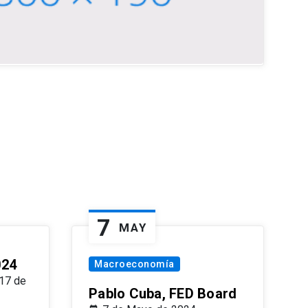
7
MAY
024
Macroeconomía
17 de
Pablo Cuba, FED Board