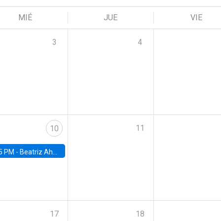
MIÉ
JUE
VIE
3
4
11
10
5 PM -
Beatriz Ahumada, PhD candidate, Universidad de Pittsburgh
17
18