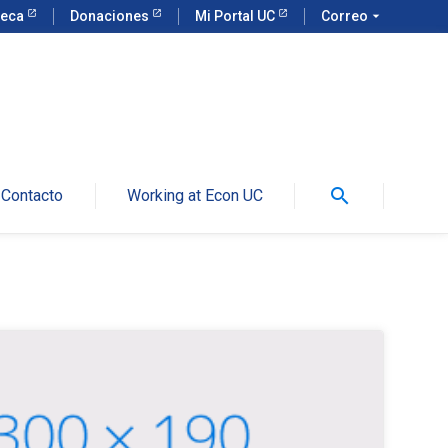
teca
Donaciones
Mi Portal UC
Correo
arrow_drop_down
search
Contacto
Working at Econ UC