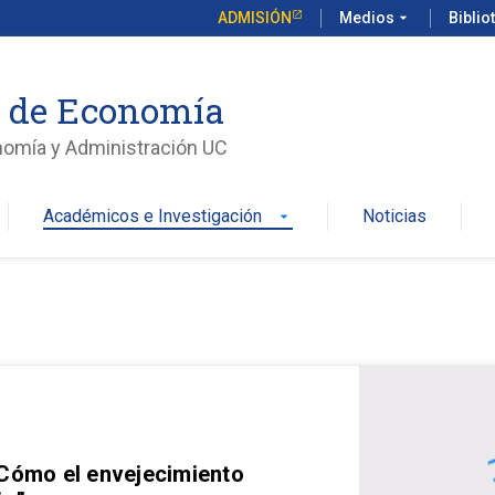
ADMISIÓN
Medios
arrow_drop_down
Biblio
o de Economía
nomía y Administración UC
Académicos e Investigación
Noticias
arrow_drop_down
 Cómo el envejecimiento