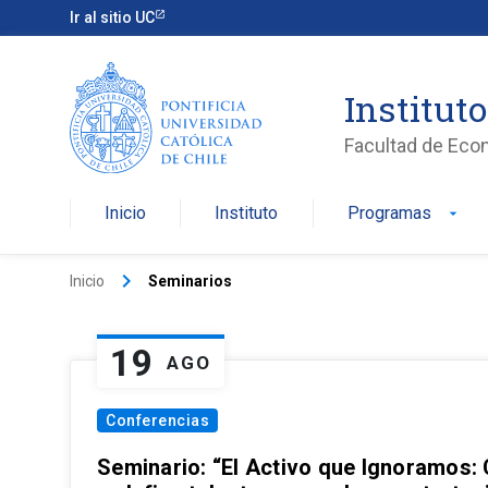
Ir al sitio UC
Institut
Facultad de Eco
Inicio
Instituto
Programas
arrow_drop_down
keyboard_arrow_right
Inicio
Seminarios
19
AGO
Conferencias
Seminario: “El Activo que Ignoramos: