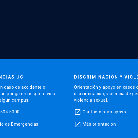
NCIAS UC
DISCRIMINACIÓN Y VIOL
n caso de accidente o
Orientación y apoyo en casos 
que ponga en riesgo tu vida
discriminación, violencia de g
 algún campus.
violencia sexual.
launch
5504 5000
Contacto para apoyo
launch
sitio de Emergencias
Más orientación