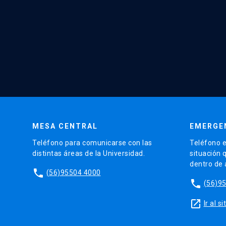
MESA CENTRAL
EMERGE
Teléfono para comunicarse con las
Teléfono e
distintas áreas de la Universidad.
situación 
dentro de
phone
(56)95504 4000
phone
(56)9
launch
Ir al 