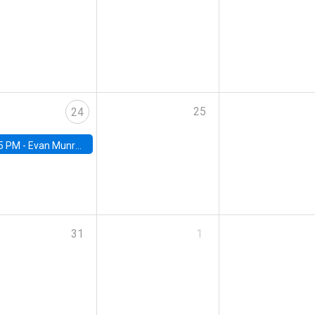
25
24
5 PM -
Evan Munro, Neyman Visiting Assistant Professor in the Department of Statistics at UC Berkeley
31
1