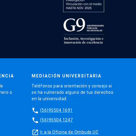
ENCIA
MEDIACIÓN UNIVERSITARIA
de
Teléfonos para orientación y consejo si
énero o
se ha vulnerado alguno de tus derechos
en la universidad.
phone
(56)95504 1691
phone
(56)95504 1247
launch
Ir a la Oficina de Ombuds UC