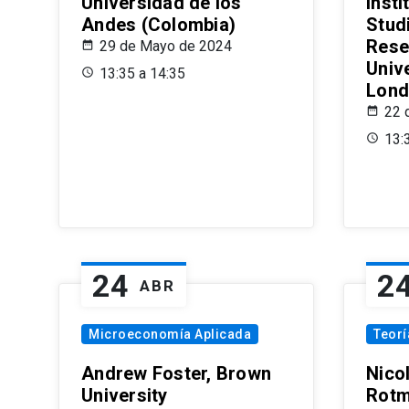
Universidad de los
Insti
Andes (Colombia)
Stud
Rese
29 de Mayo de 2024
Univ
13:35 a 14:35
Lond
22 
13:
24
2
ABR
Microeconomía Aplicada
Teor
Andrew Foster, Brown
Nico
University
Rotm