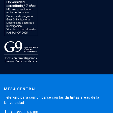
MESA CENTRAL
Teléfono para comunicarse con las distintas áreas de la
Universidad.
phone
(56)95504 4000