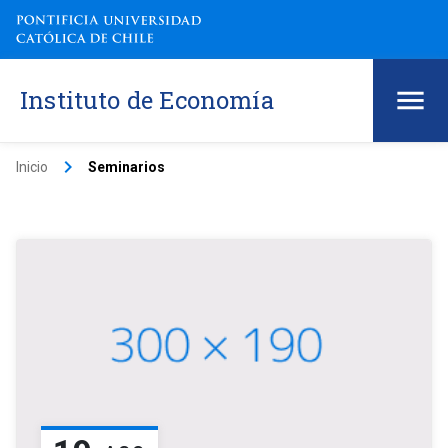
Instituto de Economía
keyboard_arrow_right
Inicio
Seminarios