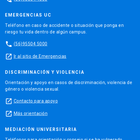
EMERGENCIAS UC
Teléfono en caso de accidente o situación que ponga en
riesgo tu vida dentro de algún campus.
phone
(56)95504 5000
launch
Ir al sitio de Emergencias
DISCRIMINACIÓN Y VIOLENCIA
Orientación y apoyo en casos de discriminación, violencia de
género o violencia sexual.
launch
Contacto para apoyo
launch
Más orientación
MEDIACIÓN UNIVERSITARIA
Teléfonos para orientación y consejo si se ha vulnerado