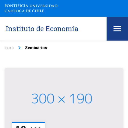
Instituto de Economía
keyboard_arrow_right
Inicio
Seminarios