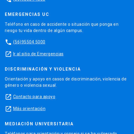
EMERGENCIAS UC
Teléfono en caso de accidente o situación que ponga en
riesgo tu vida dentro de algún campus.
phone
(56)95504 5000
launch
Ir al sitio de Emergencias
DISCRIMINACIÓN Y VIOLENCIA
Orientación y apoyo en casos de discriminación, violencia de
género o violencia sexual.
launch
Contacto para apoyo
launch
Más orientación
MEDIACIÓN UNIVERSITARIA
Teléfonos para orientación y consejo si se ha vulnerado