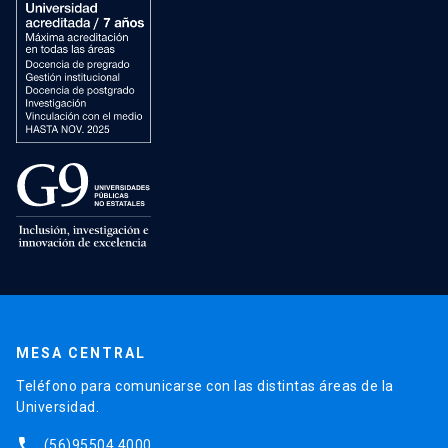
MESA CENTRAL
Teléfono para comunicarse con las distintas áreas de la
Universidad.
phone
(56)95504 4000