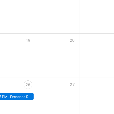
19
20
27
26
5 PM -
Fernanda Rojas Ampuero, University of Wisconsin-Madison