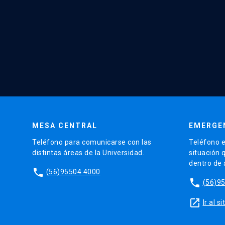
MESA CENTRAL
EMERGE
Teléfono para comunicarse con las
Teléfono e
distintas áreas de la Universidad.
situación 
dentro de
phone
(56)95504 4000
phone
(56)9
launch
Ir al 