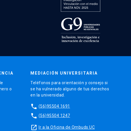
ENCIA
MEDIACIÓN UNIVERSITARIA
de
Teléfonos para orientación y consejo si
énero o
se ha vulnerado alguno de tus derechos
en la universidad.
phone
(56)95504 1691
phone
(56)95504 1247
launch
Ir a la Oficina de Ombuds UC