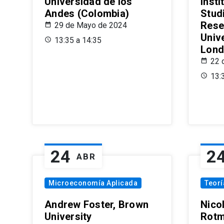
Universidad de los
Insti
Andes (Colombia)
Stud
Rese
29 de Mayo de 2024
Univ
13:35 a 14:35
Lond
22 
13:
24
2
ABR
Microeconomía Aplicada
Teor
Andrew Foster, Brown
Nico
University
Rotm