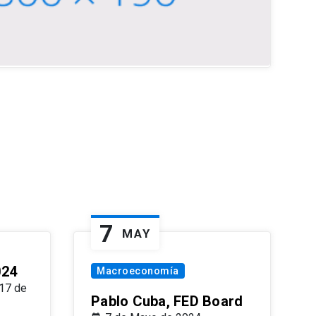
7
MAY
024
Macroeconomía
17 de
Pablo Cuba, FED Board