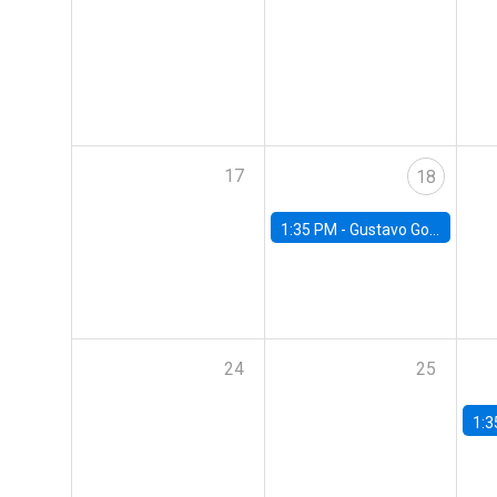
17
18
1:35 PM -
Gustavo González, Banco Central de Chile
24
25
1:3