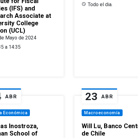
tute for Fiscal
Todo el dia.
ies (IFS) and
arch Associate at
ersity College
on (UCL)
de Mayo de 2024
35 a 14:35
4
23
ABR
ABR
ía Económica
Macroeconomía
las Inostroza,
Will Lu, Banco Cent
an School of
de Chile