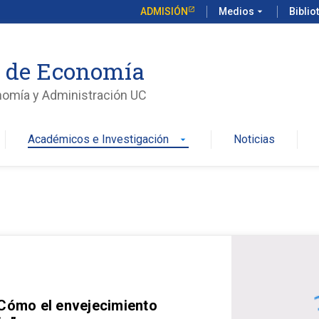
ADMISIÓN
Medios
arrow_drop_down
Biblio
o de Economía
nomía y Administración UC
Académicos e Investigación
Noticias
arrow_drop_down
 Cómo el envejecimiento