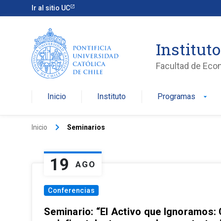
Ir al sitio UC
Institut
Facultad de Eco
Inicio
Instituto
Programas
arrow_drop_down
keyboard_arrow_right
Inicio
Seminarios
19
AGO
Conferencias
Seminario: “El Activo que Ignoramos: