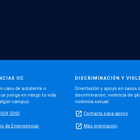
NCIAS UC
DISCRIMINACIÓN Y VIOL
n caso de accidente o
Orientación y apoyo en casos 
que ponga en riesgo tu vida
discriminación, violencia de g
 algún campus.
violencia sexual.
launch
5504 5000
Contacto para apoyo
launch
sitio de Emergencias
Más orientación