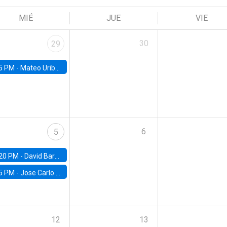
MIÉ
JUE
VIE
30
29
5 PM -
Mateo Uribe-Castro, Universidad de los Andes (Colombia)
6
5
20 PM -
David Bardey, Universidad de los Andes - CEDE
5 PM -
Jose Carlo Bermudez, UC (ME) & World Bank
12
13