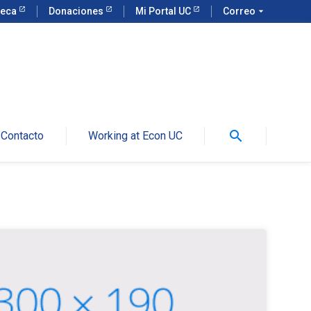
teca
Donaciones
Mi Portal UC
Correo
arrow_drop_down
search
Contacto
Working at Econ UC