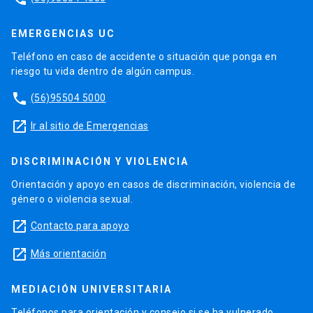
EMERGENCIAS UC
Teléfono en caso de accidente o situación que ponga en
riesgo tu vida dentro de algún campus.
phone
(56)95504 5000
launch
Ir al sitio de Emergencias
DISCRIMINACIÓN Y VIOLENCIA
Orientación y apoyo en casos de discriminación, violencia de
género o violencia sexual.
launch
Contacto para apoyo
launch
Más orientación
MEDIACIÓN UNIVERSITARIA
Teléfonos para orientación y consejo si se ha vulnerado