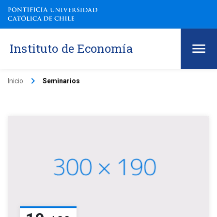
Instituto de Economía
keyboard_arrow_right
Inicio
Seminarios