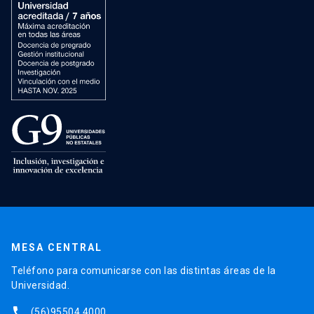
MESA CENTRAL
Teléfono para comunicarse con las distintas áreas de la
Universidad.
phone
(56)95504 4000