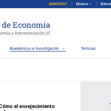
ADMISIÓN
Medios
arrow_drop_down
Biblio
o de Economía
nomía y Administración UC
Académicos e Investigación
Noticias
arrow_drop_down
 Cómo el envejecimiento