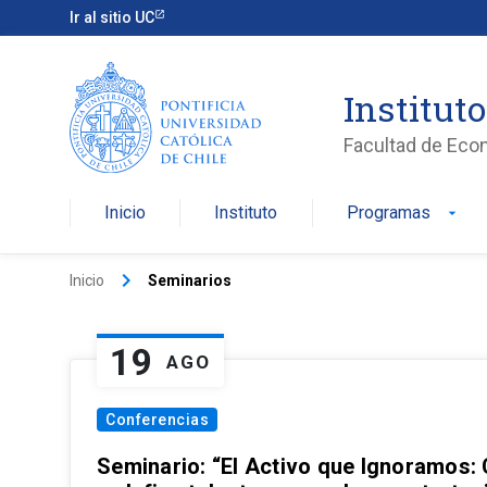
Ir al sitio UC
Institut
Facultad de Eco
Inicio
Instituto
Programas
arrow_drop_down
keyboard_arrow_right
Inicio
Seminarios
19
AGO
Conferencias
Seminario: “El Activo que Ignoramos: