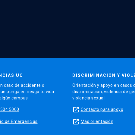
NCIAS UC
DISCRIMINACIÓN Y VIOL
n caso de accidente o
Orientación y apoyo en casos 
que ponga en riesgo tu vida
discriminación, violencia de g
 algún campus.
violencia sexual.
launch
5504 5000
Contacto para apoyo
launch
sitio de Emergencias
Más orientación