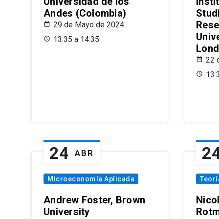
Universidad de los
Insti
Andes (Colombia)
Stud
Rese
29 de Mayo de 2024
Univ
13:35 a 14:35
Lond
22 
13:
24
2
ABR
Microeconomía Aplicada
Teor
Andrew Foster, Brown
Nico
University
Rotm