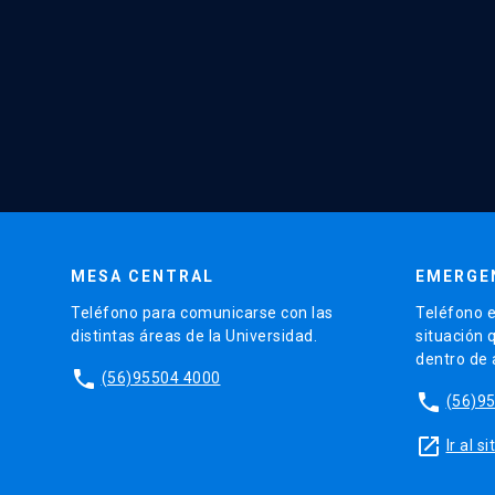
MESA CENTRAL
EMERGE
Teléfono para comunicarse con las
Teléfono e
distintas áreas de la Universidad.
situación 
dentro de
phone
(56)95504 4000
phone
(56)9
launch
Ir al 