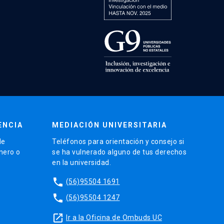
ENCIA
MEDIACIÓN UNIVERSITARIA
de
Teléfonos para orientación y consejo si
énero o
se ha vulnerado alguno de tus derechos
en la universidad.
phone
(56)95504 1691
phone
(56)95504 1247
launch
Ir a la Oficina de Ombuds UC