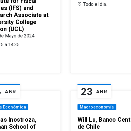
tute for Fiscal
Todo el dia.
ies (IFS) and
arch Associate at
ersity College
on (UCL)
de Mayo de 2024
35 a 14:35
4
23
ABR
ABR
ía Económica
Macroeconomía
las Inostroza,
Will Lu, Banco Cent
an School of
de Chile