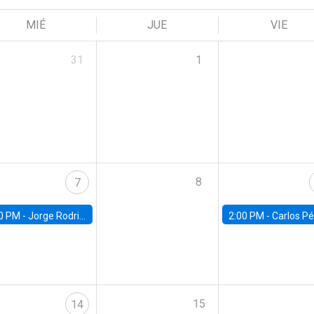
MIÉ
JUE
VIE
31
1
8
7
0 PM -
Jorge Rodriguez, Universidad de Los Andes
2:00 PM -
Carlos Pérez, Universidad Finis
15
14