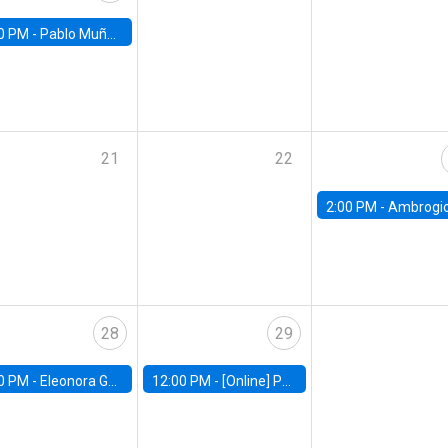
0 PM -
Pablo Muñoz, Universidad de Chile
21
22
2:00 PM -
Ambrogio Cesa-Bianchi, Bank of Eng
28
29
0 PM -
Eleonora Guarnieri, Exeter University
12:00 PM -
[Online] Pablo Slutzky, University of Maryland