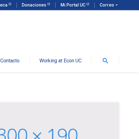
teca
Donaciones
Mi Portal UC
Correo
arrow_drop_down
search
Contacto
Working at Econ UC