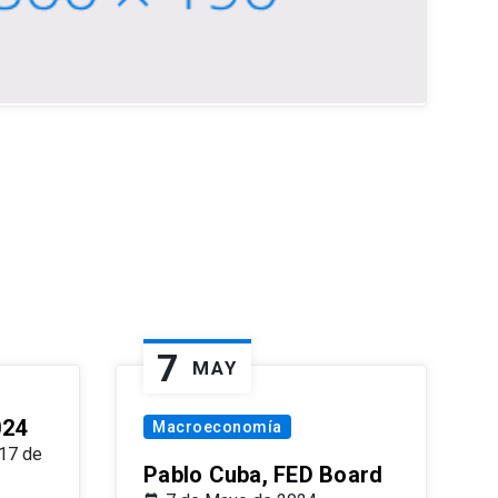
7
MAY
024
Macroeconomía
17 de
Pablo Cuba, FED Board