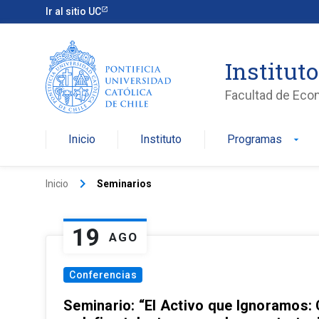
Ir al sitio UC
Institut
Facultad de Eco
Inicio
Instituto
Programas
arrow_drop_down
keyboard_arrow_right
Inicio
Seminarios
19
AGO
Conferencias
Seminario: “El Activo que Ignoramos: