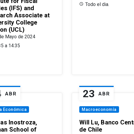
tute for Fiscal
Todo el dia.
ies (IFS) and
arch Associate at
ersity College
on (UCL)
de Mayo de 2024
35 a 14:35
4
23
ABR
ABR
ía Económica
Macroeconomía
las Inostroza,
Will Lu, Banco Cent
an School of
de Chile