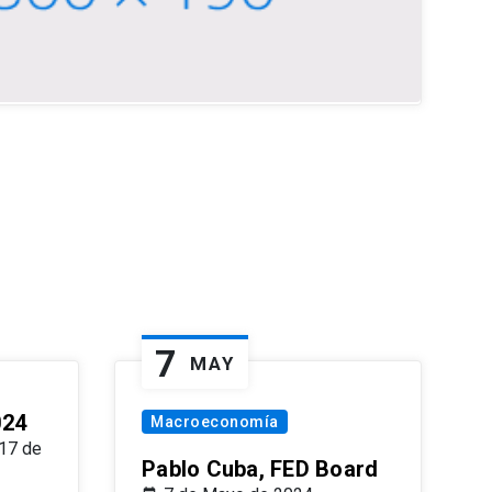
7
MAY
024
Macroeconomía
17 de
Pablo Cuba, FED Board