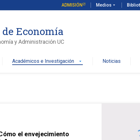
ADMISIÓN
Medios
arrow_drop_down
Biblio
o de Economía
nomía y Administración UC
Académicos e Investigación
Noticias
arrow_drop_down
 Cómo el envejecimiento