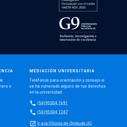
ENCIA
MEDIACIÓN UNIVERSITARIA
de
Teléfonos para orientación y consejo si
énero o
se ha vulnerado alguno de tus derechos
en la universidad.
phone
(56)95504 1691
phone
(56)95504 1247
launch
Ir a la Oficina de Ombuds UC