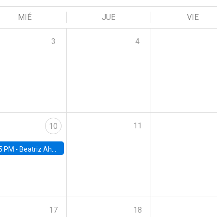
MIÉ
JUE
VIE
3
4
11
10
5 PM -
Beatriz Ahumada, PhD candidate, Universidad de Pittsburgh
17
18