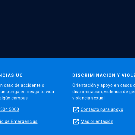
NCIAS UC
DISCRIMINACIÓN Y VIOL
n caso de accidente o
Orientación y apoyo en casos 
que ponga en riesgo tu vida
discriminación, violencia de g
 algún campus.
violencia sexual.
launch
5504 5000
Contacto para apoyo
launch
sitio de Emergencias
Más orientación