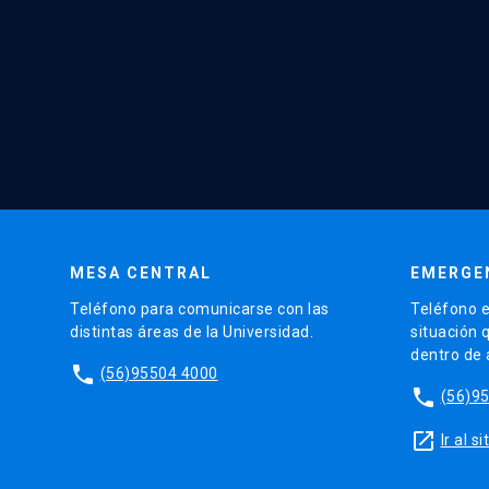
MESA CENTRAL
EMERGE
Teléfono para comunicarse con las
Teléfono e
distintas áreas de la Universidad.
situación 
dentro de
phone
(56)95504 4000
phone
(56)9
launch
Ir al 