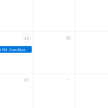
25
24
5 PM -
Evan Munro, Neyman Visiting Assistant Professor in the Department of Statistics at UC Berkeley
31
1