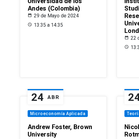
Universidad de los
Insti
Andes (Colombia)
Stud
Rese
29 de Mayo de 2024
Univ
13:35 a 14:35
Lond
22 
13:
24
2
ABR
Microeconomía Aplicada
Teor
Andrew Foster, Brown
Nico
University
Rotm