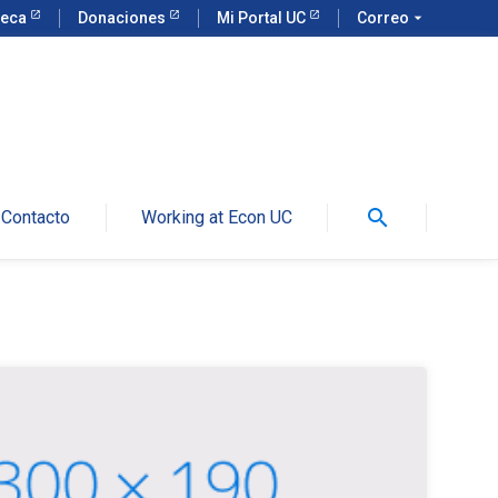
teca
Donaciones
Mi Portal UC
Correo
arrow_drop_down
search
Contacto
Working at Econ UC