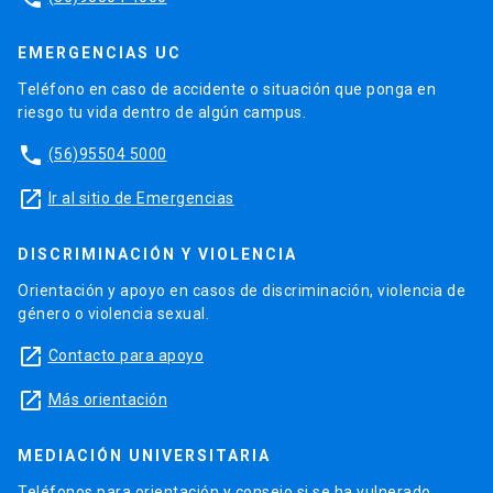
EMERGENCIAS UC
Teléfono en caso de accidente o situación que ponga en
riesgo tu vida dentro de algún campus.
phone
(56)95504 5000
launch
Ir al sitio de Emergencias
DISCRIMINACIÓN Y VIOLENCIA
Orientación y apoyo en casos de discriminación, violencia de
género o violencia sexual.
launch
Contacto para apoyo
launch
Más orientación
MEDIACIÓN UNIVERSITARIA
Teléfonos para orientación y consejo si se ha vulnerado