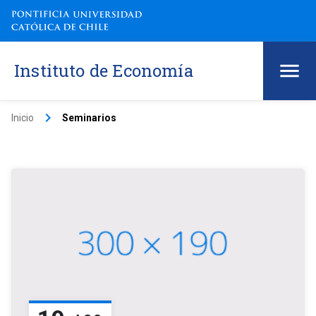
Instituto de Economía
keyboard_arrow_right
Inicio
Seminarios