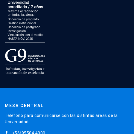
MESA CENTRAL
Teléfono para comunicarse con las distintas áreas de la
Universidad.
phone
(56)95504 4000