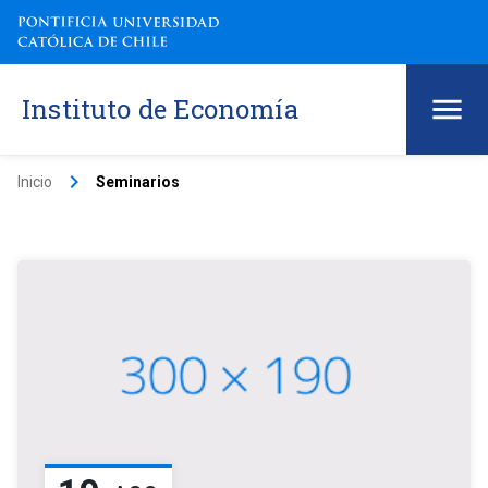
Instituto de Economía
keyboard_arrow_right
Inicio
Seminarios