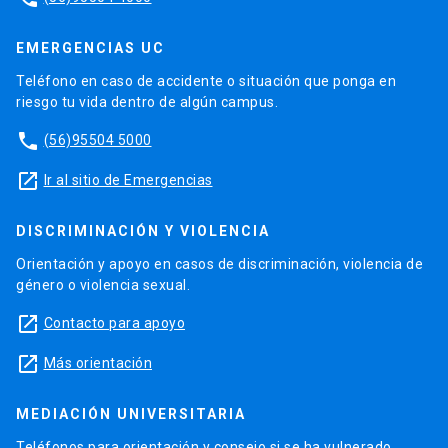
EMERGENCIAS UC
Teléfono en caso de accidente o situación que ponga en
riesgo tu vida dentro de algún campus.
phone
(56)95504 5000
launch
Ir al sitio de Emergencias
DISCRIMINACIÓN Y VIOLENCIA
Orientación y apoyo en casos de discriminación, violencia de
género o violencia sexual.
launch
Contacto para apoyo
launch
Más orientación
MEDIACIÓN UNIVERSITARIA
Teléfonos para orientación y consejo si se ha vulnerado