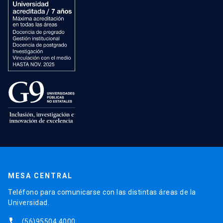
MESA CENTRAL
Teléfono para comunicarse con las distintas áreas de la
Universidad.
phone
(56)95504 4000