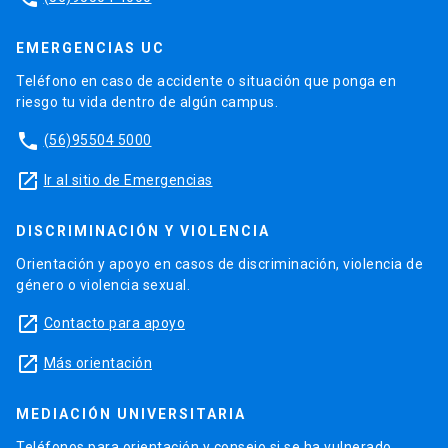
EMERGENCIAS UC
Teléfono en caso de accidente o situación que ponga en
riesgo tu vida dentro de algún campus.
phone
(56)95504 5000
launch
Ir al sitio de Emergencias
DISCRIMINACIÓN Y VIOLENCIA
Orientación y apoyo en casos de discriminación, violencia de
género o violencia sexual.
launch
Contacto para apoyo
launch
Más orientación
MEDIACIÓN UNIVERSITARIA
Teléfonos para orientación y consejo si se ha vulnerado