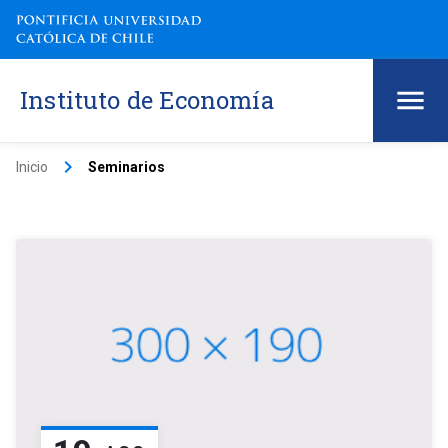
Instituto de Economía
keyboard_arrow_right
Inicio
Seminarios