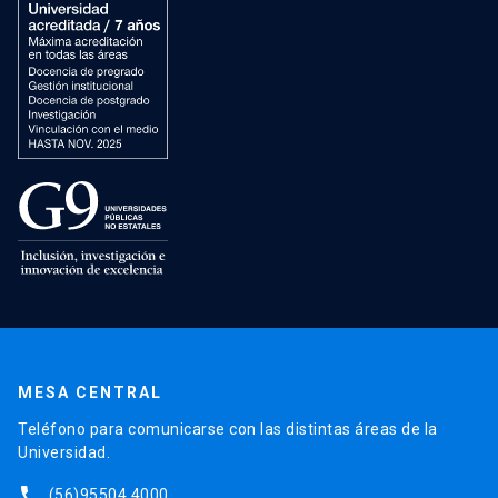
MESA CENTRAL
Teléfono para comunicarse con las distintas áreas de la
Universidad.
phone
(56)95504 4000