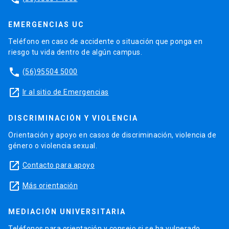
EMERGENCIAS UC
Teléfono en caso de accidente o situación que ponga en
riesgo tu vida dentro de algún campus.
phone
(56)95504 5000
launch
Ir al sitio de Emergencias
DISCRIMINACIÓN Y VIOLENCIA
Orientación y apoyo en casos de discriminación, violencia de
género o violencia sexual.
launch
Contacto para apoyo
launch
Más orientación
MEDIACIÓN UNIVERSITARIA
Teléfonos para orientación y consejo si se ha vulnerado