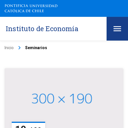
Instituto de Economía
keyboard_arrow_right
Inicio
Seminarios