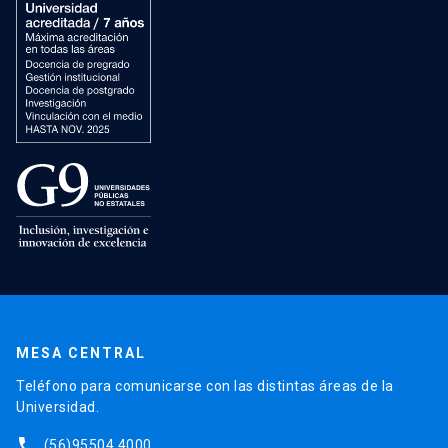
MESA CENTRAL
Teléfono para comunicarse con las distintas áreas de la
Universidad.
phone
(56)95504 4000