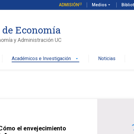
ADMISIÓN
Medios
arrow_drop_down
Biblio
o de Economía
nomía y Administración UC
Académicos e Investigación
Noticias
arrow_drop_down
 Cómo el envejecimiento