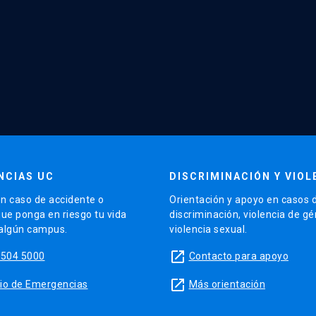
NCIAS UC
DISCRIMINACIÓN Y VIOL
n caso de accidente o
Orientación y apoyo en casos 
que ponga en riesgo tu vida
discriminación, violencia de g
 algún campus.
violencia sexual.
launch
5504 5000
Contacto para apoyo
launch
sitio de Emergencias
Más orientación