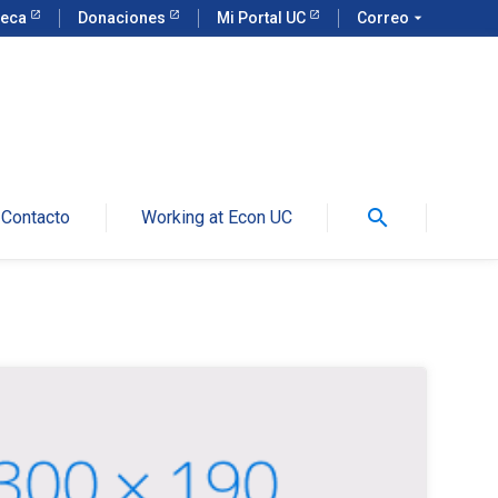
teca
Donaciones
Mi Portal UC
Correo
arrow_drop_down
search
Contacto
Working at Econ UC