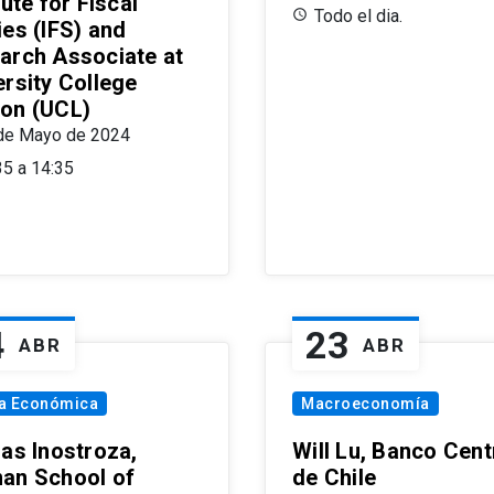
tute for Fiscal
Todo el dia.
ies (IFS) and
arch Associate at
ersity College
on (UCL)
de Mayo de 2024
35 a 14:35
4
23
ABR
ABR
ía Económica
Macroeconomía
las Inostroza,
Will Lu, Banco Cent
an School of
de Chile