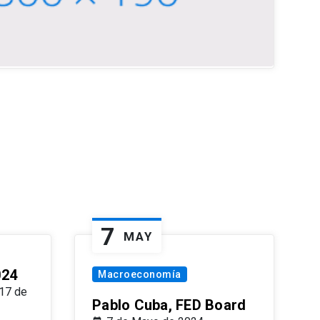
7
MAY
024
Macroeconomía
17 de
Pablo Cuba, FED Board