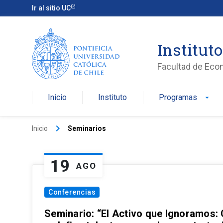
Ir al sitio UC
Institut
Facultad de Eco
Inicio
Instituto
Programas
arrow_drop_down
keyboard_arrow_right
Inicio
Seminarios
19
AGO
Conferencias
Seminario: “El Activo que Ignoramos: