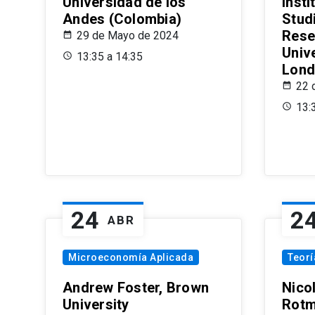
Universidad de los
Insti
Andes (Colombia)
Stud
Rese
29 de Mayo de 2024
Univ
13:35 a 14:35
Lond
22 
13:
24
2
ABR
Microeconomía Aplicada
Teor
Andrew Foster, Brown
Nico
University
Rotm