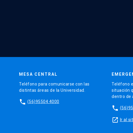
MESA CENTRAL
EMERGE
Teléfono para comunicarse con las
Teléfono e
distintas áreas de la Universidad.
situación 
dentro de
phone
(56)95504 4000
phone
(56)9
launch
Ir al 