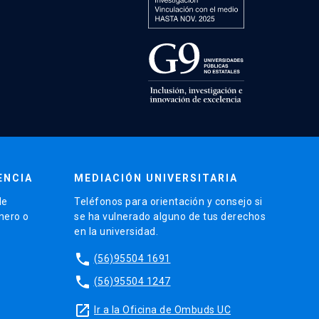
ENCIA
MEDIACIÓN UNIVERSITARIA
de
Teléfonos para orientación y consejo si
énero o
se ha vulnerado alguno de tus derechos
en la universidad.
phone
(56)95504 1691
phone
(56)95504 1247
launch
Ir a la Oficina de Ombuds UC